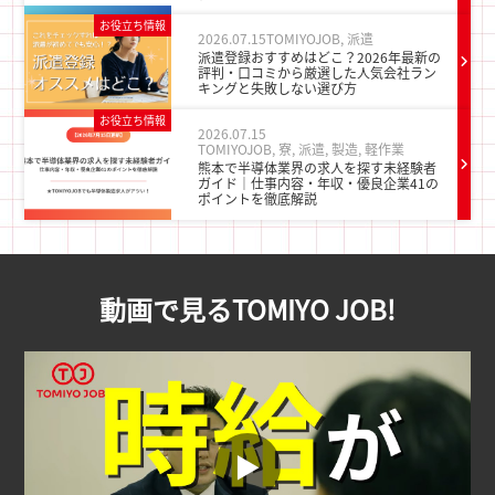
お役立ち情報
2026.07.15
TOMIYOJOB
,
派遣
派遣登録おすすめはどこ？2026年最新の
評判・口コミから厳選した人気会社ラン
キングと失敗しない選び方
お役立ち情報
2026.07.15
TOMIYOJOB
,
寮
,
派遣
,
製造
,
軽作業
熊本で半導体業界の求人を探す未経験者
ガイド｜仕事内容・年収・優良企業41の
ポイントを徹底解説
動画で見るTOMIYO JOB!
▶