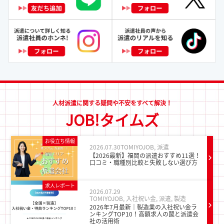
人材派遣に関する疑問や不安をすべて解決！
JOB!タイムズ
お役立ち情報
2026.07.30
TOMIYOJOB
,
派遣
【2026最新】福岡の派遣おすすめ11選！
口コミ・職種別比較と失敗しない選び方
求人レポート
2026.07.29
TOMIYOJOB
,
入社祝い金
,
派遣
,
製造
2026年7月最新｜製造業の入社祝い金ラ
ンキングTOP10！高額求人の罠と派遣会
社の活用術