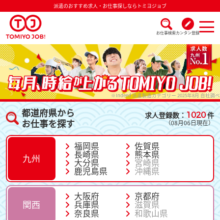
派遣のおすすめ求人・お仕事探しならトミヨジョブ
お仕事検索
カンタン登録
派遣なら毎月時給が上がるトミヨジョブ
※Indeed 派遣製造カテゴリー 2025年8月 自社調べ
都道府県から
求人登録数：
1020
件
お仕事を探す
（08月06日現在）
福岡県
佐賀県
長崎県
熊本県
九州
大分県
宮崎県
鹿児島県
沖縄県
大阪府
京都府
関西
兵庫県
滋賀県
奈良県
和歌山県