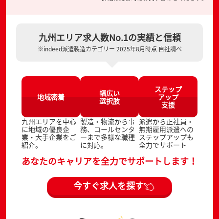
九州エリア求人数No.1の実績と信頼
※indeed派遣製造カテゴリー 2025年8月時点 自社調べ
ステップ
幅広い
地域密着
アップ
選択肢
支援
九州エリアを中心
製造・物流から事
派遣から正社員・
に地域の優良企
務、コールセンタ
無期雇用派遣への
業・大手企業をご
ーまで多様な職種
ステップアップも
紹介。
に対応。
全力でサポート
あなたのキャリアを全力でサポートします！
今すぐ求人を探す