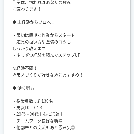
作業は、慣れればあなたの強み
に変わります！
◆ 未経験からプロへ！
・最初は簡単な作業からスタート
・道具の扱い方や塗装のコツも
しっかり教えます
・少しずつ経験を積んでステップUP
※経験不問！
※モノづくりが好きな方におすすめ！
◆ 働く環境
・従業員数：約130名
・男女比：7：3
・20代〜30代中心に活躍中
・チームワーク良好な職場
・他部署との交流もあり雰囲気◎