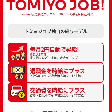
※indeed派遣製造カテゴリー 2025年8月時点 自社調べ
トミヨジョブ独自の給与モデル
毎月2円自動で
昇給!
※最大3年間
長く働くほど、
確実に時給がアップ
退職金を
時給にプラス
入社初日から
退職金相当額を一律支給
交通費を
時給にプラス
徒歩・自転車でも
時間当たり一律で支給