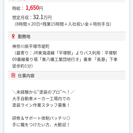
1,650
時給：
円
32.1
想定月収：
万円
（8時間×20日+残業15時間＋入社祝い金＋特別手当）
勤務地
神奈川県平塚市堤町
（最寄り：JR東海道線「平塚駅」よりバス利用：平塚駅
09番線乗り場「東八幡工業団地行き」乗車 「長瀞」下車
徒歩約1分）
仕事内容
＼未経験から“塗装のプロ”へ！／
大手自動車メーカー工場内での
塗装ライン作業スタッフ募集！
研修＆サポート体制バッチリ◎
手に職をつけたい方、大歓迎！