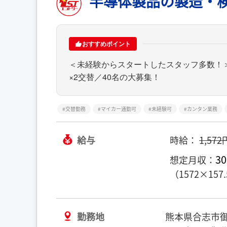
半導体製品の製造・
おすすめポイント
＜未経験からスタートしたスタッフ多数！＞月
×2交替／40名の大募集！
交替勤務
マイカー通勤可
未経験可
カンタン業務
給与
時給：
1,572
30
想定月収：
（1572×157
勤務地
熊本県合志市