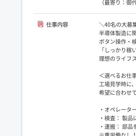
（最寄り：御
仕事内容
＼40名の大募
半導体製造に
ボタン操作・
「しっかり稼
理想のライフ
＜選べるお仕
工場見学時に
希望に合わせ
・オペレーター
・検査： 製品
・運搬： 部品
※重労働なし