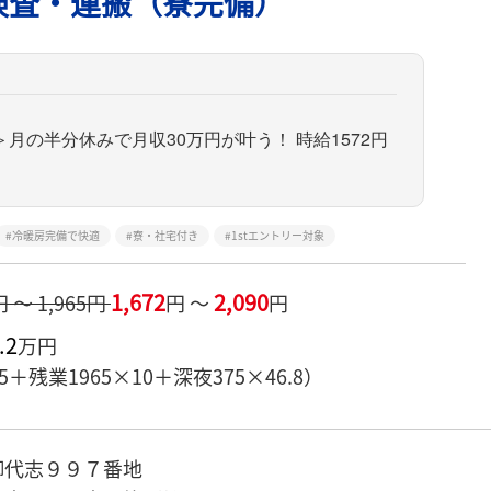
検査・運搬（寮完備）
の半分休みで月収30万円が叶う！ 時給1572円
冷暖房完備で快適
寮・社宅付き
1stエントリー対象
1,672
2,090
円 ～ 1,965円
円 ～
円
.2
万円
.5＋残業1965×10＋深夜375×46.8）
御代志９９７番地