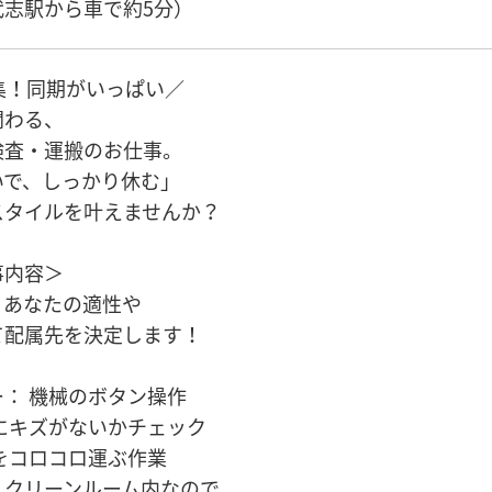
代志駅から車で約5分）
集！同期がいっぱい／
関わる、
検査・運搬のお仕事。
いで、しっかり休む」
スタイルを叶えませんか？
事内容＞
、あなたの適性や
て配属先を決定します！
： 機械のボタン操作
にキズがないかチェック
をコロコロ運ぶ作業
！クリーンルーム内なので