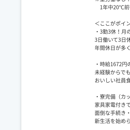
1年中20℃前
＜ここがポイ
・3勤3休！月
3日働いて3日
年間休日が多
・時給1672円
未経験からで
おいしい社員食
・寮完備（カッ
家具家電付き
面倒な手続き
新生活を始め