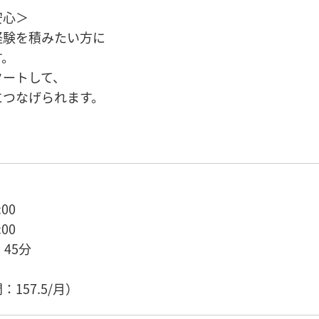
安心＞
経験を積みたい方に
す。
タートして、
につなげられます。
00
00
45分
157.5/月）