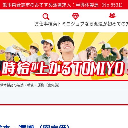
熊本県合志市のおすすめ派遣求人：半導体製造（No.8531）
お仕事検索
トミヨジョブなら
派遣が初めての
導体製品の製造・検査・運搬（寮完備）