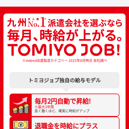
※indeed派遣製造カテゴリー 2025年8月時点 自社調べ
トミヨジョブ独自の給与モデル
毎月2円自動で
昇給!
※最大3年間
長く働くほど、
確実に時給がアップ
退職金を
時給にプラス