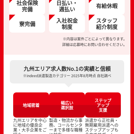
社会保険
日払い・
有給休暇
完備
週払い
入社祝金
スタッフ
寮完備
制度
紹介制度
※内容は案件ごとによって異なります。
詳細は応募時にお問い合わせください。
九州エリア求人数No.1の実績と信頼
※indeed派遣製造カテゴリー 2025年8月時点 自社調べ
ステップ
幅広い
地域密着
アップ
選択肢
支援
九州エリアを中心
製造・物流から事
派遣から正社員・
に地域の優良企
務、コールセンタ
無期雇用派遣への
業・大手企業をご
ーまで多様な職種
ステップアップも