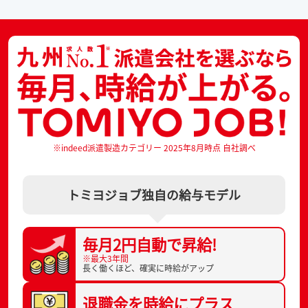
※indeed派遣製造カテゴリー 2025年8月時点 自社調べ
トミヨジョブ独自の給与モデル
毎月2円自動で
昇給!
※最大3年間
長く働くほど、
確実に時給がアップ
退職金を
時給にプラス