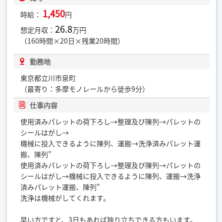
1,450
時給：
円
26.8
想定月収：
万円
（160時間×20日×残業20時間）
勤務地
東京都立川市泉町
（最寄り：多摩モノレールから徒歩9分）
仕事内容
使用済みパレットの荷下ろし→整理及び陳列→パレットの
シールはがし→
機械に投入できるように陳列、運搬→洗浄済みパレット運
搬、陳列"
使用済みパレットの荷下ろし→整理及び陳列→パレットの
シールはがし→機械に投入できるように陳列、運搬→洗浄
済みパレット運搬、陳列"
洗浄は機械がしてくれます。
早い方ですと、3日もあれば独り立ちできる方もいます。