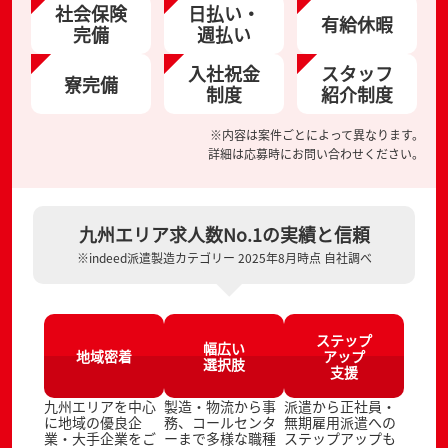
社会保険
日払い・
有給休暇
完備
週払い
入社祝金
スタッフ
寮完備
制度
紹介制度
※内容は案件ごとによって異なります。
詳細は応募時にお問い合わせください。
九州エリア求人数No.1の実績と信頼
※indeed派遣製造カテゴリー 2025年8月時点 自社調べ
ステップ
幅広い
地域密着
アップ
選択肢
支援
九州エリアを中心
製造・物流から事
派遣から正社員・
に地域の優良企
務、コールセンタ
無期雇用派遣への
業・大手企業をご
ーまで多様な職種
ステップアップも