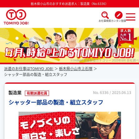
栃木県小山市のおすすめ派遣求人：製造業（No.6336）
お仕事検索
カンタン登録
派遣なら毎月時給が上がるトミヨジョブ
※Indeed 派遣製造カテゴリー 2025年8月 自社調べ
派遣のお仕事はTOMIYO JOB!
栃木県小山市上石塚
シャッター部品の製造・組立スタッフ
製造業
No. 6336 / 2025.06.13
有期派遣社員
シャッター部品の製造・組立スタッフ