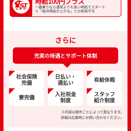
時給100円プラス
一番乗りなら通常よりも高い時給でスタート
※「毎月時給が上がる」との併用不可
さらに
充実の待遇とサポート体制
社会保険
日払い・
有給休暇
完備
週払い
入社祝金
スタッフ
寮完備
制度
紹介制度
※内容は案件ごとによって異なります。
詳細は応募時にお問い合わせください。