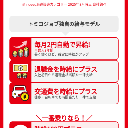
※indeed派遣製造カテゴリー 2025年8月時点 自社調べ
トミヨジョブ独自の給与モデル
毎月2円自動で
昇給!
※最大3年間
長く働くほど、
確実に時給がアップ
退職金を
時給にプラス
入社初日から
退職金相当額を一律支給
交通費を
時給にプラス
徒歩・自転車でも
時間当たり一律で支給
＼一番乗りなら！／