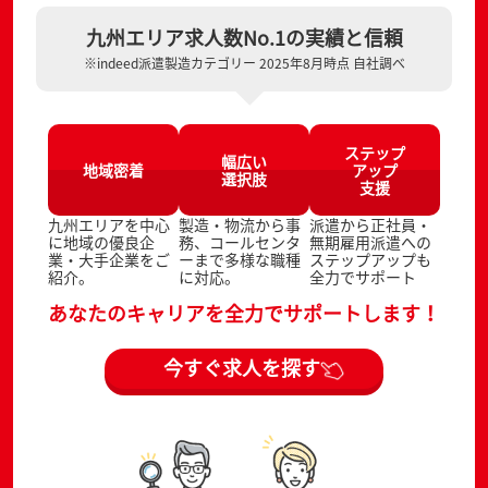
九州エリア求人数No.1の実績と信頼
※indeed派遣製造カテゴリー 2025年8月時点 自社調べ
ステップ
幅広い
地域密着
アップ
選択肢
支援
九州エリアを中心
製造・物流から事
派遣から正社員・
に地域の優良企
務、コールセンタ
無期雇用派遣への
業・大手企業をご
ーまで多様な職種
ステップアップも
紹介。
に対応。
全力でサポート
あなたのキャリアを全力でサポートします！
今すぐ求人を探す