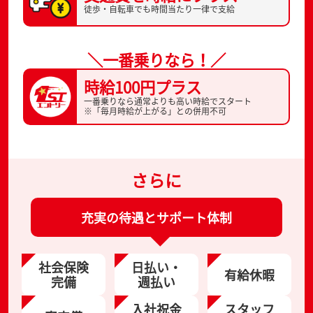
徒歩・自転車でも
時間当たり一律で支給
＼一番乗りなら！／
時給100円プラス
一番乗りなら通常よりも高い時給でスタート
※「毎月時給が上がる」との併用不可
さらに
充実の待遇とサポート体制
社会保険
日払い・
有給休暇
完備
週払い
入社祝金
スタッフ