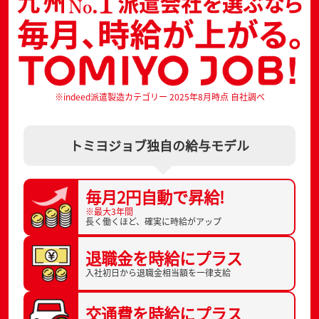
※indeed派遣製造カテゴリー 2025年8月時点 自社調べ
トミヨジョブ独自の給与モデル
毎月2円自動で
昇給!
※最大3年間
長く働くほど、
確実に時給がアップ
退職金を
時給にプラス
入社初日から
退職金相当額を一律支給
交通費を
時給にプラス