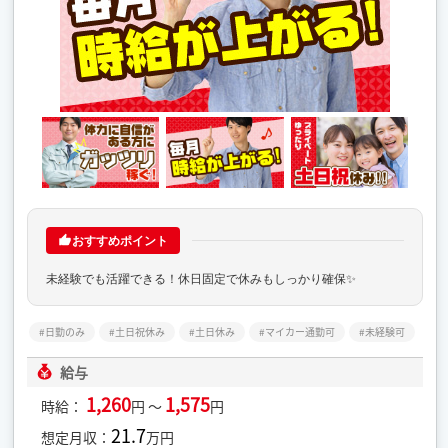
おすすめポイント
未経験でも活躍できる！休日固定で休みもしっかり確保✨
日勤のみ
土日祝休み
土日休み
マイカー通勤可
未経験可
給与
1,260
1,575
時給：
円 ～
円
21.7
想定月収：
万円