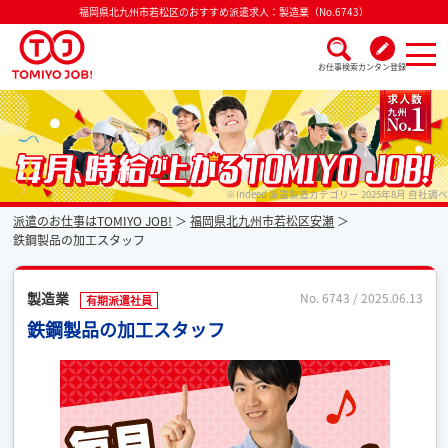
福岡県北九州市若松区のおすすめ派遣求人：製造業（No.6743）
お仕事検索
カンタン登録
派遣なら毎月時給が上がるトミヨジョブ
※Indeed 派遣製造カテゴリー 2025年8月 自社調べ
派遣のお仕事はTOMIYO JOB!
福岡県北九州市若松区安瀬
鉄鋼製品の加工スタッフ
製造業
No. 6743 / 2025.06.13
有期派遣社員
鉄鋼製品の加工スタッフ