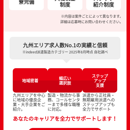
寮完備
制度
紹介制度
※内容は案件ごとによって異なります。
詳細は応募時にお問い合わせください。
九州エリア求人数No.1の実績と信頼
※indeed派遣製造カテゴリー 2025年8月時点 自社調べ
ステップ
幅広い
地域密着
アップ
選択肢
支援
九州エリアを中心
製造・物流から事
派遣から正社員・
に地域の優良企
務、コールセンタ
無期雇用派遣への
業・大手企業をご
ーまで多様な職種
ステップアップも
紹介。
に対応。
全力でサポート
あなたのキャリアを全力でサポートします！