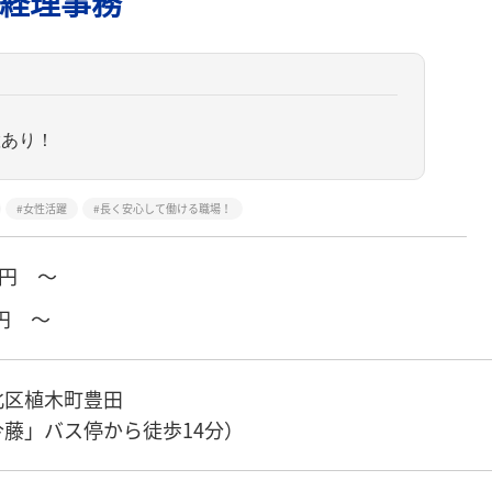
経理事務
置あり！
女性活躍
長く安心して働ける職場！
円 ～
円 ～
北区植木町豊田
藤」バス停から徒歩14分）