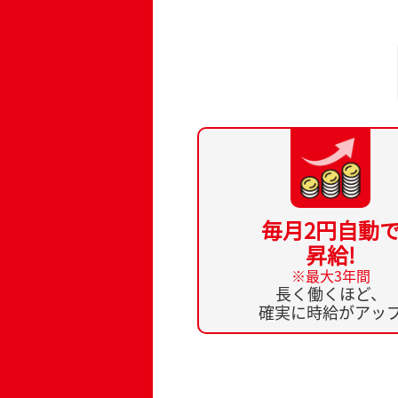
毎月2円自動
昇給!
※最大3年間
長く働くほど、
確実に時給がアッ