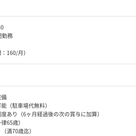
0
間勤務
）
：160/月）
完備
可能（駐車場代無料）
制度あり（6ヶ月経過後の次の賞与に加算）
律65歳）
（満70歳迄）