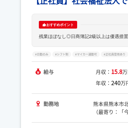
【正社員】社会福祉法人で
おすすめポイント
残業ほぼなし◎日商簿記2級以上は優遇措
日勤のみ
シフト制
マイカー通勤可
正社員登用あり
15.8
給与
月収：
万
240
年収：
万
勤務地
熊本県熊本市
（最寄り：「今