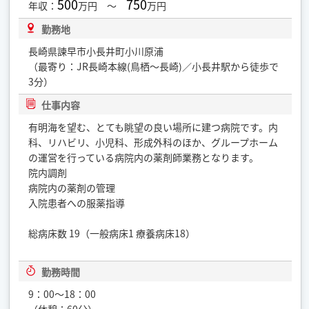
500
750
年収：
万円 ～
万円
勤務地
長崎県諫早市小長井町小川原浦
（最寄り：JR長崎本線(鳥栖〜長崎)／小長井駅から徒歩で
3分）
仕事内容
有明海を望む、とても眺望の良い場所に建つ病院です。内
科、リハビリ、小児科、形成外科のほか、グループホーム
の運営を行っている病院内の薬剤師業務となります。
院内調剤
病院内の薬剤の管理
入院患者への服薬指導
総病床数 19（一般病床1 療養病床18）
勤務時間
9：00〜18：00