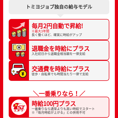
トミヨジョブ独自の給与モデル
毎月2円自動で
昇給!
※最大3年間
長く働くほど、
確実に時給がアップ
退職金を
時給にプラス
入社初日から
退職金相当額を一律支給
交通費を
時給にプラス
徒歩・自転車でも
時間当たり一律で支給
＼一番乗りなら！／
時給100円プラス
一番乗りなら通常よりも高い時給でスタート
※「毎月時給が上がる」との併用不可