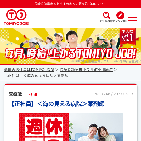
長崎県諫早市のおすすめ求人：医療職（No.7246）
お仕事検索
カンタン登録
派遣なら毎月時給が上がるトミヨジョブ
※Indeed 派遣製造カテゴリー 2025年8月 自社調べ
派遣のお仕事はTOMIYO JOB!
長崎県諫早市小長井町小川原浦
【正社員】＜海の見える病院＞薬剤師
医療職
No. 7246 / 2025.06.13
正社員
【正社員】＜海の見える病院＞薬剤師