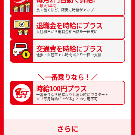
※最大3年間
長く働くほど、
確実に時給がアップ
退職金を
時給にプラス
入社初日から
退職金相当額を一律支給
交通費を
時給にプラス
徒歩・自転車でも
時間当たり一律で支給
＼一番乗りなら！／
時給100円プラス
一番乗りなら通常よりも高い時給でスタート
※「毎月時給が上がる」との併用不可
さらに