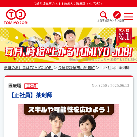
長崎県諫早市のおすすめ求人：医療職（No.7250）
お仕事検索
カンタン登録
派遣なら毎月時給が上がるトミヨジョブ
※Indeed 派遣製造カテゴリー 2025年8月 自社調べ
派遣のお仕事はTOMIYO JOB!
長崎県諫早市小船越町
【正社員】薬剤師
医療職
No. 7250 / 2025.06.13
正社員
【正社員】薬剤師