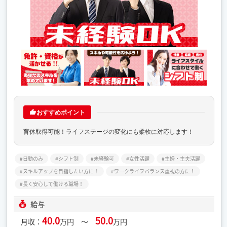
おすすめポイント
育休取得可能！ライフステージの変化にも柔軟に対応します！
日勤のみ
シフト制
未経験可
女性活躍
主婦・主夫活躍
スキルアップを目指したい方に！
ワークライフバランス重視の方に！
長く安心して働ける職場！
給与
40.0
50.0
月収：
万円 ～
万円