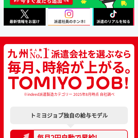
※indeed派遣製造カテゴリー 2025年8月時点 自社調べ
トミヨジョブ独自の給与モデル
毎月2円自動で
昇給!