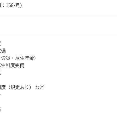
：168/月）
度
完備
・労災・厚生年金）
厚生制度完備
度
度（規定あり） など
＞
当