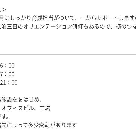
れ＞
ヵ月はしっかり育成担当がついて、一からサポートします
二泊三日のオリエンテーション研修もあるので、横のつ
！
6：00
7：00
21：00
業施設ををはじめ、
、オフィスビル、工場
です。
属先によって多少変動があります
）