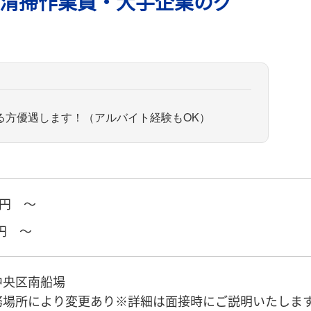
清掃作業員・大手企業のグ
る方優遇します！（アルバイト経験もOK）
円 ～
円 ～
中央区南船場
務場所により変更あり※詳細は面接時にご説明いたしま