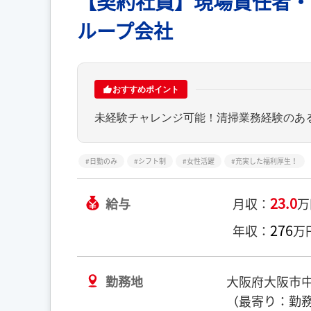
【契約社員】現場責任者・
ループ会社
おすすめポイント
未経験チャレンジ可能！清掃業務経験のあ
日勤のみ
シフト制
女性活躍
充実した福利厚生！
23.0
給与
月収：
万
276
年収：
万
勤務地
大阪府大阪市
（最寄り：勤