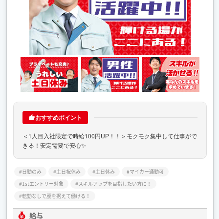
おすすめポイント
＜1人目入社限定で時給100円UP！！＞モクモク集中して仕事がで
きる！安定需要で安心✨
日勤のみ
土日祝休み
土日休み
マイカー通勤可
1stエントリー対象
スキルアップを目指したい方に！
転勤なしで腰を据えて働ける！
給与