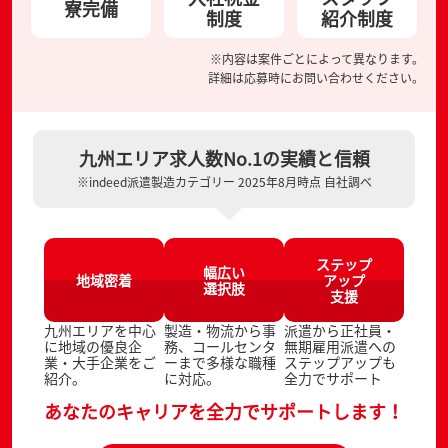
寮完備
制度
紹介制度
※内容は案件ごとによって異なります。
詳細は応募時にお問い合わせください。
九州エリア求人数No.1の実績と信頼
※indeed派遣製造カテゴリー 2025年8月時点 自社調べ
ステップ
幅広い
地域密着
アップ
選択肢
支援
九州エリアを中心
製造・物流から事
派遣から正社員・
に地域の優良企
務、コールセンタ
無期雇用派遣への
業・大手企業をご
ーまで多様な職種
ステップアップも
紹介。
に対応。
全力でサポート
あなたのキャリアを全力でサポートします！