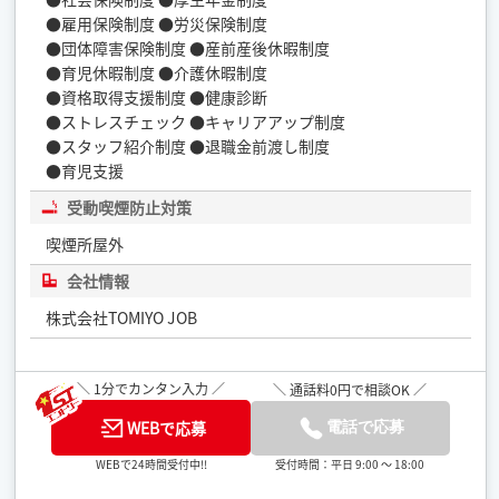
●雇用保険制度 ●労災保険制度
●団体障害保険制度 ●産前産後休暇制度
●育児休暇制度 ●介護休暇制度
●資格取得支援制度 ●健康診断
●ストレスチェック ●キャリアアップ制度
●スタッフ紹介制度 ●退職金前渡し制度
●育児支援
受動喫煙防止対策
喫煙所屋外
会社情報
株式会社TOMIYO JOB
＼ 1分でカンタン入力 ／
＼ 通話料0円で相談OK ／
WEBで応募
電話で応募
受付時間：平日 9:00 ～ 18:00
WEBで24時間受付中!!