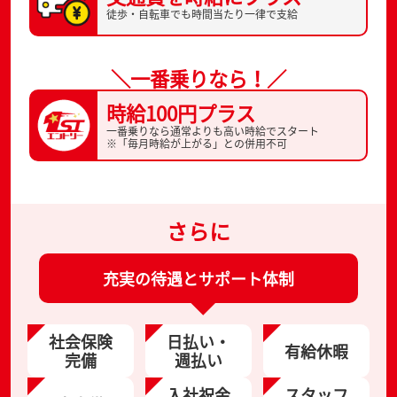
徒歩・自転車でも
時間当たり一律で支給
＼一番乗りなら！／
時給100円プラス
一番乗りなら通常よりも高い時給でスタート
※「毎月時給が上がる」との併用不可
さらに
充実の待遇とサポート体制
社会保険
日払い・
有給休暇
完備
週払い
入社祝金
スタッフ