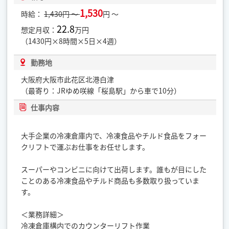
1,530
時給：
1,430円 ～
円 ～
22.8
想定月収：
万円
（1430円×8時間×5日×4週）
勤務地
大阪府大阪市此花区北港白津
（最寄り：JRゆめ咲線「桜島駅」から車で10分）
仕事内容
大手企業の冷凍倉庫内で、冷凍食品やチルド食品をフォー
クリフトで運ぶお仕事をお任せします。
スーパーやコンビニに向けて出荷します。誰もが目にした
ことのある冷凍食品やチルド商品も多数取り扱っていま
す。
＜業務詳細＞
冷凍倉庫構内でのカウンターリフト作業