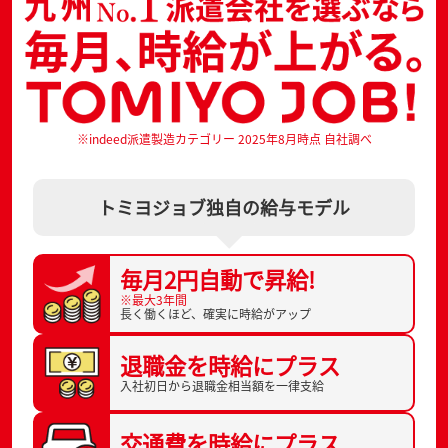
※indeed派遣製造カテゴリー 2025年8月時点 自社調べ
トミヨジョブ独自の給与モデル
毎月2円自動で
昇給!
※最大3年間
長く働くほど、
確実に時給がアップ
退職金を
時給にプラス
入社初日から
退職金相当額を一律支給
交通費を
時給にプラス