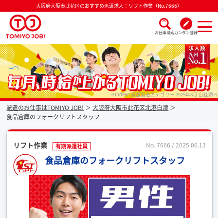
大阪府大阪市此花区のおすすめ派遣求人：リフト作業（No.7666）
お仕事検索
カンタン登録
派遣なら毎月時給が上がるトミヨジョブ
※Indeed 派遣製造カテゴリー 2025年8月 自社調べ
派遣のお仕事はTOMIYO JOB!
大阪府大阪市此花区北港白津
食品倉庫のフォークリフトスタッフ
リフト作業
No. 7666 / 2025.06.13
有期派遣社員
食品倉庫のフォークリフトスタッフ