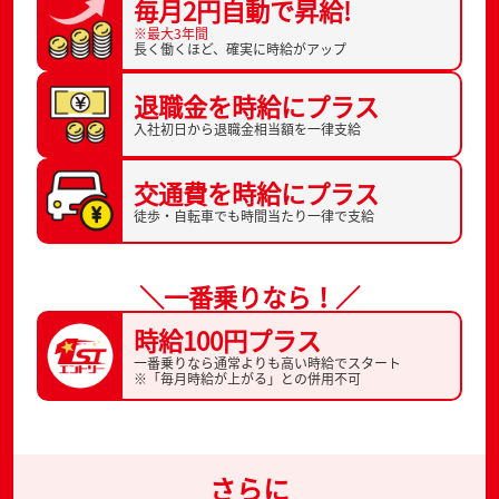
毎月2円自動で
昇給!
※最大3年間
長く働くほど、
確実に時給がアップ
退職金を
時給にプラス
入社初日から
退職金相当額を一律支給
交通費を
時給にプラス
徒歩・自転車でも
時間当たり一律で支給
＼一番乗りなら！／
時給100円プラス
一番乗りなら通常よりも高い時給でスタート
※「毎月時給が上がる」との併用不可
さらに