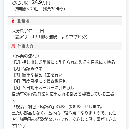
24.9
想定月収：
万円
（8時間×20日＋残業20時間）
勤務地
大分県宇佐市上田
（最寄り：JR「柳ヶ浦駅」より車で10分）
仕事内容
＜作業の流れ＞
【1】押し出し成型機にて型作られた製品を目視にて検品
【2】荷詰め作業
【3】簡単な製品加工を行い
【4】再度目視にて検査後梱包
【5】各自動車メーカーに引き渡し
自動車の内装/外装に使用される部品を製造している工場
で
「検品・梱包・箱詰め」のお仕事をお任せします。
重たい部品もなく、基本的に軽作業になりますので、女性
や工場勤務の経験がない方でも、安心して働く事ができま
す(^^♪