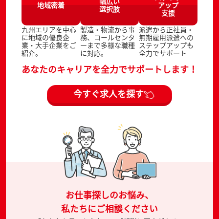
幅広い
地域密着
アップ
選択肢
支援
九州エリアを中心
製造・物流から事
派遣から正社員・
に地域の優良企
務、コールセンタ
無期雇用派遣への
業・大手企業をご
ーまで多様な職種
ステップアップも
紹介。
に対応。
全力でサポート
あなたのキャリアを全力でサポートします！
今すぐ求人を探す
お仕事探しのお悩み、
私たちにご相談ください