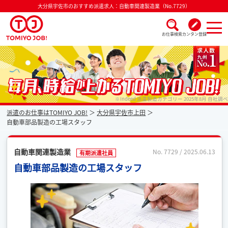
大分県宇佐市のおすすめ派遣求人：自動車関連製造業（No.7729）
お仕事検索
カンタン登録
派遣なら毎月時給が上がるトミヨジョブ
※Indeed 派遣製造カテゴリー 2025年8月 自社調べ
派遣のお仕事はTOMIYO JOB!
大分県宇佐市上田
自動車部品製造の工場スタッフ
自動車関連製造業
No. 7729 / 2025.06.13
有期派遣社員
自動車部品製造の工場スタッフ