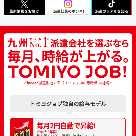
※indeed派遣製造カテゴリー 2025年8月時点 自社調べ
トミヨジョブ独自の給与モデル
毎月2円自動で
昇給!
※最大3年間