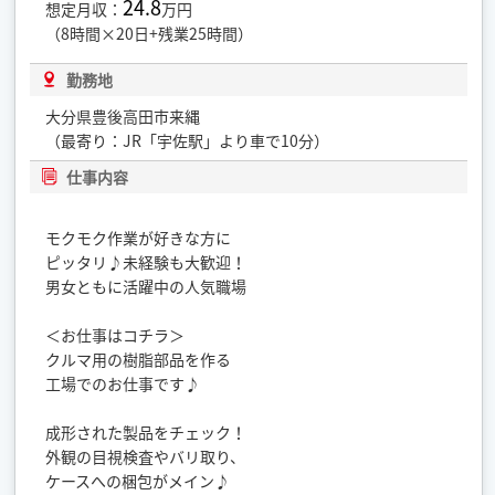
24.8
想定月収：
万円
（8時間×20日+残業25時間）
勤務地
大分県豊後高田市来縄
（最寄り：JR「宇佐駅」より車で10分）
仕事内容
モクモク作業が好きな方に
ピッタリ♪未経験も大歓迎！
男女ともに活躍中の人気職場
＜お仕事はコチラ＞
クルマ用の樹脂部品を作る
工場でのお仕事です♪
成形された製品をチェック！
外観の目視検査やバリ取り、
ケースへの梱包がメイン♪