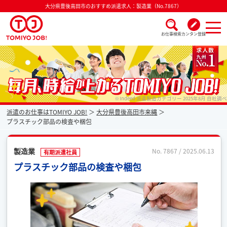
大分県豊後高田市のおすすめ派遣求人：製造業（No.7867）
お仕事検索
カンタン登録
派遣なら毎月時給が上がるトミヨジョブ
※Indeed 派遣製造カテゴリー 2025年8月 自社調べ
派遣のお仕事はTOMIYO JOB!
大分県豊後高田市来縄
プラスチック部品の検査や梱包
製造業
No. 7867 / 2025.06.13
有期派遣社員
プラスチック部品の検査や梱包