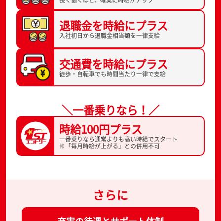
長く働くほど、
確実に時給がアップ
退職金を
時給にプラス
入社初日から
退職金相当額を一律支給
交通費を
時給にプラス
徒歩・自転車でも
時間当たり一律で支給
＼一番乗りなら！／
時給100円プラス
一番乗りなら通常よりも高い時給でスタート
※「毎月時給が上がる」との併用不可
さらに