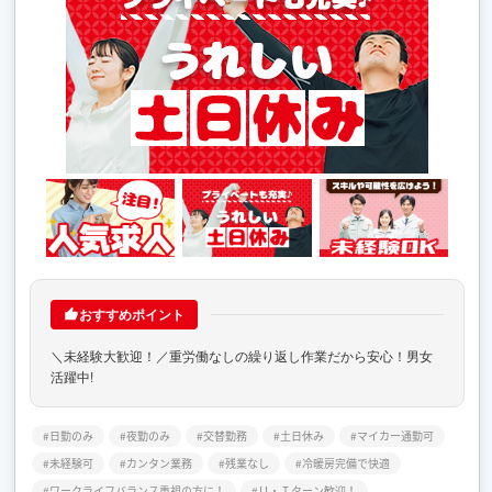
おすすめポイント
＼未経験大歓迎！／重労働なしの繰り返し作業だから安心！男女
活躍中!
日勤のみ
夜勤のみ
交替勤務
土日休み
マイカー通勤可
未経験可
カンタン業務
残業なし
冷暖房完備で快適
ワークライフバランス重視の方に！
Ｕ・Ｉターン歓迎！