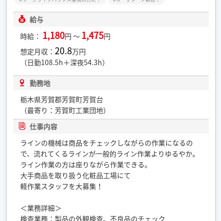
給与
1,180
1,475
時給：
円 ～
円
20.8
想定月収：
万円
（日勤108.5h＋深夜54.3h）
勤務地
栃木県芳賀郡芳賀町芳賀台
（最寄り：芳賀町工業団地）
仕事内容
ラインの機械は商品をチェックしながらの作業になるの
で、流れてくるラインが一般的ライン作業よりゆるやか。
ライン作業の方は座りながら作業できる。
大手商品を取り扱う化粧品工場にて
軽作業スタッフを大募集！
＜業務詳細＞
検査業務：製品の外観検査、不良品のチェック