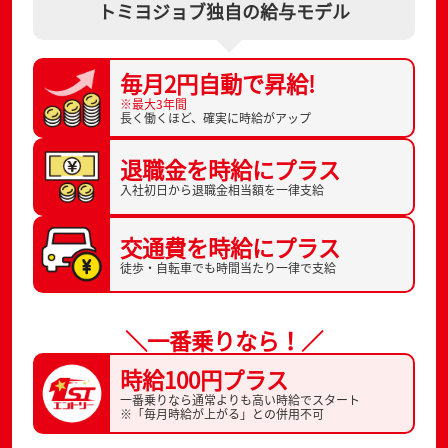
トミヨジョブ独自の給与モデル
毎月2円自動で
昇給!
※最大3年間
長く働くほど、
確実に時給がアップ
退職金を
時給にプラス
入社初日から
退職金相当額を一律支給
交通費を
時給にプラス
徒歩・自転車でも
時間当たり一律で支給
＼一番乗りなら！／
時給100円プラス
一番乗りなら通常よりも高い時給でスタート
※「毎月時給が上がる」との併用不可