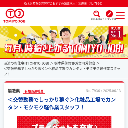
栃木県芳賀郡芳賀町のおすすめ派遣求人：製造業（No.7936）
お仕事検索
カンタン登録
派遣なら毎月時給が上がるトミヨジョブ
※Indeed 派遣製造カテゴリー 2025年8月 自社調べ
派遣のお仕事はTOMIYO JOB!
栃木県芳賀郡芳賀町芳賀台
＜交替勤務でしっかり稼ぐ＞化粧品工場でカンタン・モクモク軽作業スタッ
フ！
製造業
No. 7936 / 2025.06.13
有期派遣社員
＜交替勤務でしっかり稼ぐ＞化粧品工場でカン
タン・モクモク軽作業スタッフ！