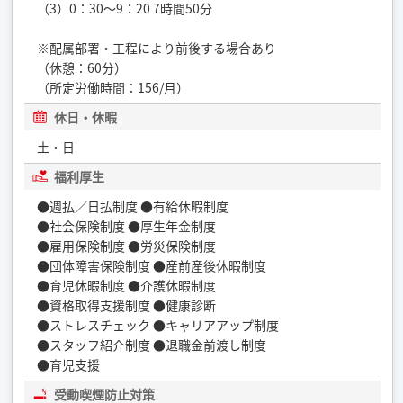
（3）0：30〜9：20 7時間50分
※配属部署・工程により前後する場合あり
（休憩：60分）
（所定労働時間：156/月）
休日・休暇
土・日
福利厚生
●週払／日払制度 ●有給休暇制度
●社会保険制度 ●厚生年金制度
●雇用保険制度 ●労災保険制度
●団体障害保険制度 ●産前産後休暇制度
●育児休暇制度 ●介護休暇制度
●資格取得支援制度 ●健康診断
●ストレスチェック ●キャリアアップ制度
●スタッフ紹介制度 ●退職金前渡し制度
●育児支援
受動喫煙防止対策