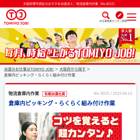
大阪府堺市西区のおすすめ派遣求人：物流倉庫内作業（No.8025）
お仕事検索
カンタン登録
派遣なら毎月時給が上がるトミヨジョブ
※Indeed 派遣製造カテゴリー 2025年8月 自社調べ
派遣のお仕事はTOMIYO JOB!
大阪府から探す
倉庫内ピッキング・らくらく組み付け作業
物流倉庫内作業
No. 8025 / 2025.06.13
有期派遣社員
倉庫内ピッキング・らくらく組み付け作業