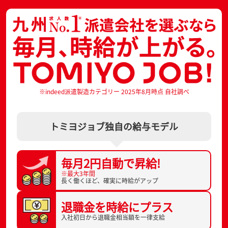
※indeed派遣製造カテゴリー 2025年8月時点 自社調べ
トミヨジョブ独自の給与モデル
毎月2円自動で
昇給!
※最大3年間
長く働くほど、
確実に時給がアップ
退職金を
時給にプラス
入社初日から
退職金相当額を一律支給