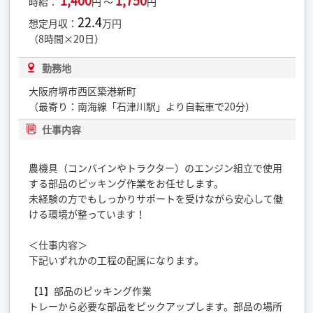
1,400
1,750
時給：
円 ～
円
22.4
想定月収：
万円
（8時間×20日）
勤務地
大阪府堺市西区築港新町
（最寄り：南海線「石津川駅」より自転車で20分）
仕事内容
農機具（コンバインやトラクター）のエンジン組立で使用
する部品のピッキング作業をお任せします。
未経験の方でもしっかりサポートを受けながら安心して働
ける環境が整っています！
＜仕事内容＞
下記いずれかの工程の配属になります。
【1】部品のピッキング作業
トレーから必要な部品をピックアップします。部品の場所