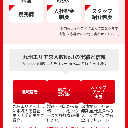
入社祝金
スタッフ
寮完備
制度
紹介制度
※内容は案件ごとによって異なります。
詳細は応募時にお問い合わせください。
九州エリア求人数No.1の実績と信頼
※indeed派遣製造カテゴリー 2025年8月時点 自社調べ
ステップ
幅広い
地域密着
アップ
選択肢
支援
九州エリアを中心
製造・物流から事
派遣から正社員・
に地域の優良企
務、コールセンタ
無期雇用派遣への
業・大手企業をご
ーまで多様な職種
ステップアップも
紹介。
に対応。
全力でサポート