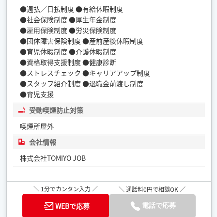
●週払／日払制度 ●有給休暇制度
●社会保険制度 ●厚生年金制度
●雇用保険制度 ●労災保険制度
●団体障害保険制度 ●産前産後休暇制度
●育児休暇制度 ●介護休暇制度
●資格取得支援制度 ●健康診断
●ストレスチェック ●キャリアアップ制度
●スタッフ紹介制度 ●退職金前渡し制度
●育児支援
受動喫煙防止対策
喫煙所屋外
会社情報
株式会社TOMIYO JOB
＼ 1分でカンタン入力 ／
＼ 通話料0円で相談OK ／
WEBで応募
電話で応募