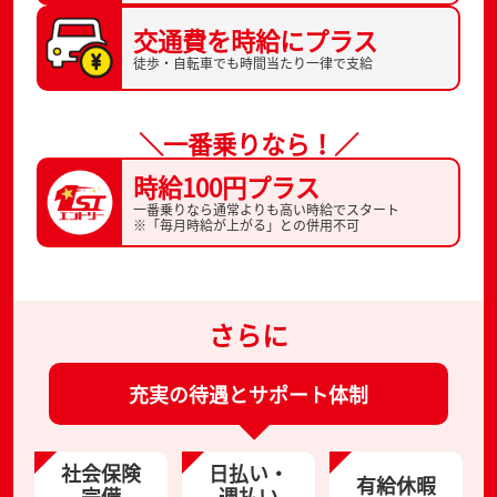
交通費を
時給にプラス
徒歩・自転車でも
時間当たり一律で支給
＼一番乗りなら！／
時給100円プラス
一番乗りなら通常よりも高い時給でスタート
※「毎月時給が上がる」との併用不可
さらに
充実の待遇とサポート体制
社会保険
日払い・
有給休暇
完備
週払い