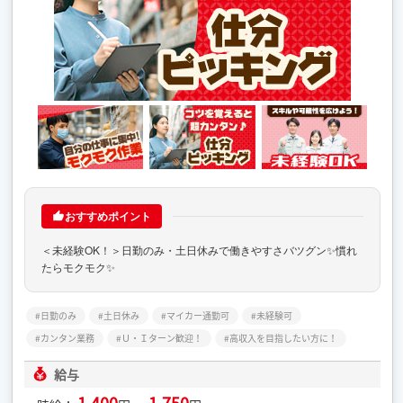
おすすめポイント
＜未経験OK！＞日勤のみ・土日休みで働きやすさバツグン✨慣れ
たらモクモク✨
日勤のみ
土日休み
マイカー通勤可
未経験可
カンタン業務
Ｕ・Ｉターン歓迎！
高収入を目指したい方に！
給与