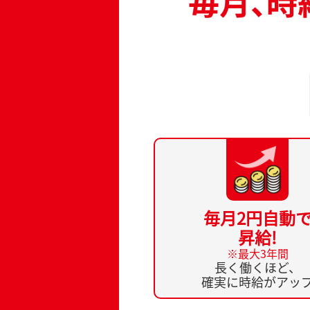
毎月2円自動
昇給!
※最大3年間
長く働くほど、
確実に時給がアッ