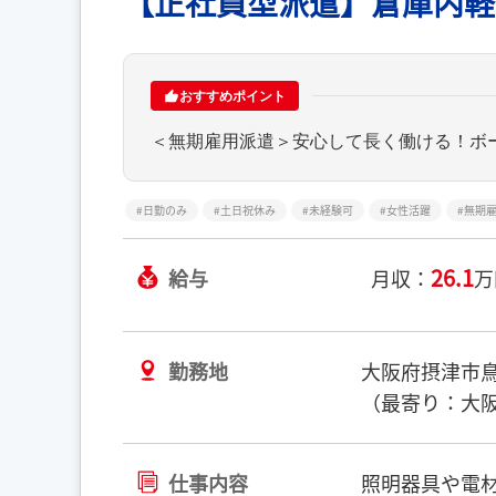
【正社員型派遣】倉庫内軽
おすすめポイント
＜無期雇用派遣＞安心して長く働ける！ボー
日勤のみ
土日祝休み
未経験可
女性活躍
無期
26.1
給与
月収：
万
勤務地
大阪府摂津市
（最寄り：大阪
仕事内容
照明器具や電