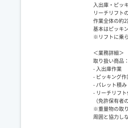
入出庫・ピッ
リーチリフト
作業全体の約2
基本はピッキ
※リフトに乗
＜業務詳細＞
取り扱い商品
- 入出庫作業
- ピッキング作
- パレット積
- リーチリフ
（免許保有者
※重量物の取
周囲と協力し