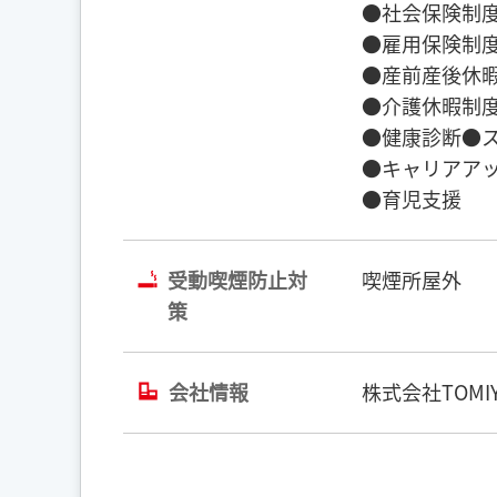
●社会保険制度
●雇用保険制度
●産前産後休
●介護休暇制
●健康診断●
●キャリアア
●育児支援
受動喫煙防止対
喫煙所屋外
策
会社情報
株式会社TOMIY