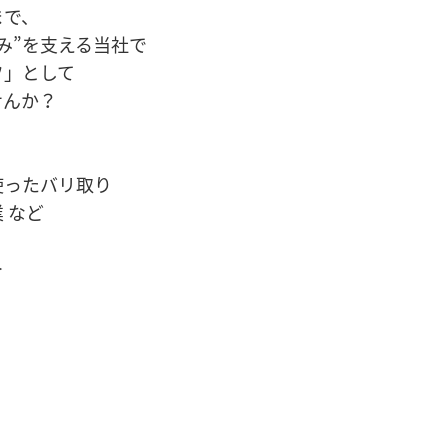
まで、
み”を支える当社で
フ」として
せんか？
使ったバリ取り
 など
＞