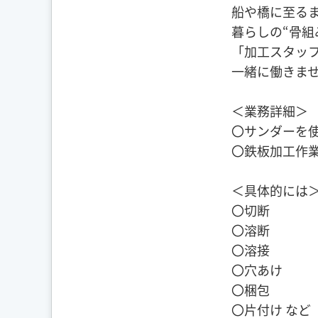
船や橋に至る
暮らしの“骨組
「加工スタッ
一緒に働きま
＜業務詳細＞
〇サンダーを
〇鉄板加工作業
＜具体的には
〇切断
〇溶断
〇溶接
〇穴あけ
〇梱包
〇片付け など