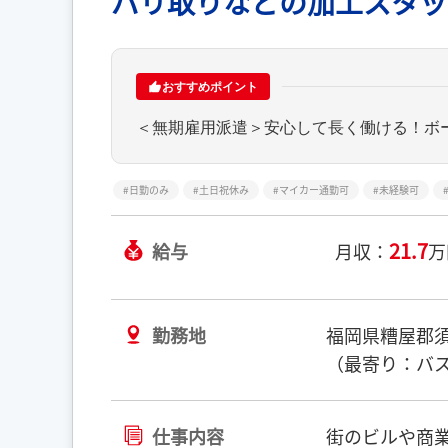
バリ取りなどの加工スタッ
おすすめポイント
＜無期雇用派遣＞安心して長く働ける！ボ
日勤のみ
土日祝休み
マイカー通勤可
未経験可
21.7
給与
月収：
万
勤務地
福岡県糟屋郡
（最寄り：バ
仕事内容
街のビルや商