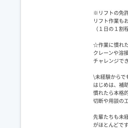
※リフトの免
リフト作業も
（１日の１割
☆作業に慣れ
クレーンや溶
チャレンジできま
\未経験からで
はじめは、補
慣れたら本格
切断や用談の
先輩たちも未
がほとんどで