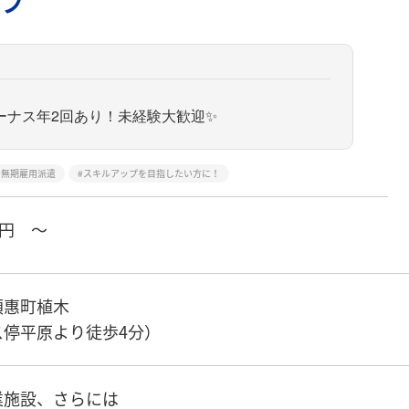
フ
ーナス年2回あり！未経験大歓迎✨
無期雇用派遣
スキルアップを目指したい方に！
円 ～
須惠町植木
ス停平原より徒歩4分）
業施設、さらには