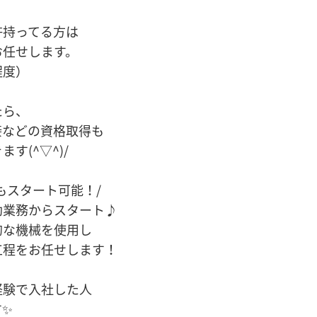
許持ってる方は
お任せします。
程度）
たら、
接などの資格取得も
す(^▽^)/
もスタート可能！/
助業務からスタート♪
的な機械を使用し
工程をお任せします！
経験で入社した人
す✨