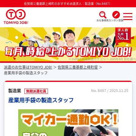
佐賀県三養基郡上峰町のおすすめ派遣求人：製造業（No.8487）
お仕事検索
カンタン登録
派遣なら毎月時給が上がるトミヨジョブ
※Indeed 派遣製造カテゴリー 2025年8月 自社調べ
派遣のお仕事はTOMIYO JOB!
佐賀県三養基郡上峰町堤
産業用手袋の製造スタッフ
製造業
No. 8487 / 2025.11.25
無期派遣社員
産業用手袋の製造スタッフ