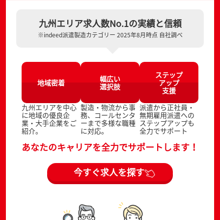
九州エリア求人数No.1の実績と信頼
※indeed派遣製造カテゴリー 2025年8月時点 自社調べ
ステップ
幅広い
地域密着
アップ
選択肢
支援
九州エリアを中心
製造・物流から事
派遣から正社員・
に地域の優良企
務、コールセンタ
無期雇用派遣への
業・大手企業をご
ーまで多様な職種
ステップアップも
紹介。
に対応。
全力でサポート
あなたのキャリアを全力でサポートします！
今すぐ求人を探す