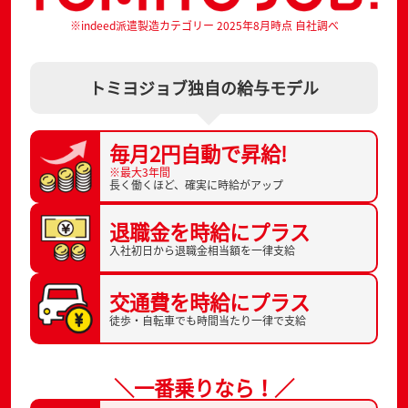
※indeed派遣製造カテゴリー 2025年8月時点 自社調べ
トミヨジョブ独自の給与モデル
毎月2円自動で
昇給!
※最大3年間
長く働くほど、
確実に時給がアップ
退職金を
時給にプラス
入社初日から
退職金相当額を一律支給
交通費を
時給にプラス
徒歩・自転車でも
時間当たり一律で支給
＼一番乗りなら！／