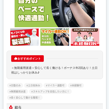
おすすめポイント
＜無期雇用派遣＞安心して長く働ける！ボーナス年2回あり！土日
祝はしっかりお休み♪
日勤のみ
土日祝休み
マイカー通勤可
未経験可
無期雇用派遣
スキルアップを目指したい方に！
長く安心して働ける職場！
給与