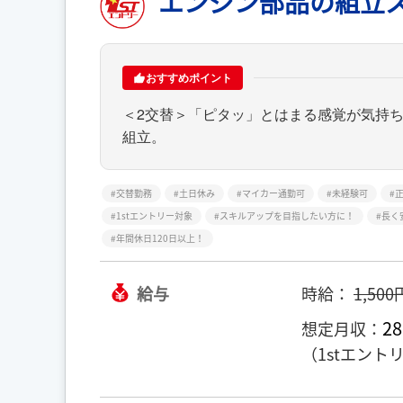
エンジン部品の組立
おすすめポイント
＜2交替＞「ピタッ」とはまる感覚が気持ち
組立。
交替勤務
土日休み
マイカー通勤可
未経験可
1stエントリー対象
スキルアップを目指したい方に！
長く
年間休日120日以上！
給与
時給：
1,500
28
想定月収：
（1stエントリ