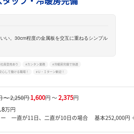
スタッフ・冷暖房完備
いい。30cm程度の金属板を交互に重ねるシンプル
正社員登用あり
カンタン業務
冷暖房完備で快適
安心して働ける職場！
Ｕ・Ｉターン歓迎！
1,600
2,375
円 ～ 2,250円
円 ～
円
.8
万円
ー 一直が11日、二直が10日の場合 基本252,000円 ＋ 深