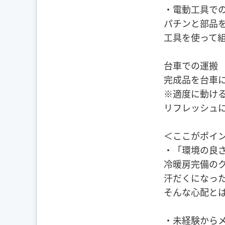
・電動工具で
パチンと部品
工具を使って
台車での運搬
完成品を台車
※適度に動け
リフレッシュ
＜ここがポイ
・「環境の良
冷暖房完備の
汗だくになっ
そんな心配と
・未経験から