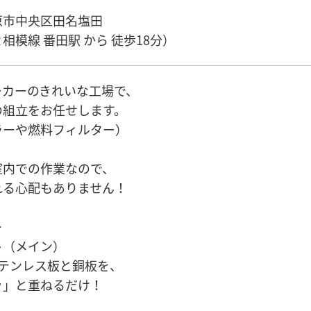
原市中央区田名塩田
相模線 番田駅 から 徒歩18分）
ーカーのきれいな工場で、
の組立をお任せします。
ラーや燃料フィルター）
室内での作業なので、
れる心配もありません！
＞
ト（メイン）
ステンレス板と銅板を、
ッ」と重ねるだけ！