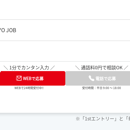
O JOB
＼ 1分でカンタン入力 ／
＼ 通話料0円で相談OK ／
WEBで応募
電話で応募
WEBで24時間受付中!!
受付時間：平日 9:00 ～ 18:00
※「1stエントリー」と