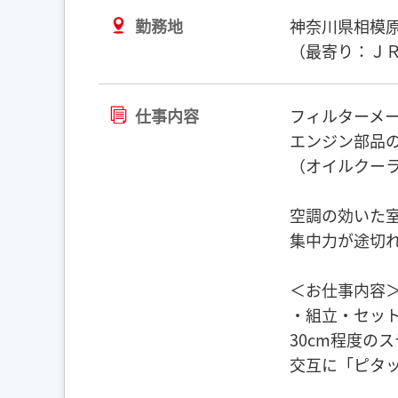
勤務地
神奈川県相模
（最寄り：ＪＲ
仕事内容
フィルターメ
エンジン部品
（オイルクー
空調の効いた
集中力が途切
＜お仕事内容
・組立・セッ
30cm程度の
交互に「ピタ