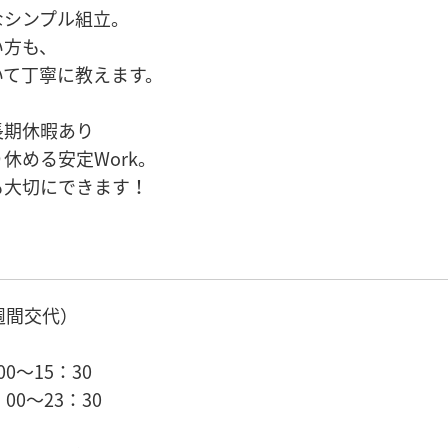
なシンプル組立。
い方も、
いて丁寧に教えます。
長期休暇あり
休める安定Work。
も大切にできます！
週間交代）
00～15：30
00～23：30
）