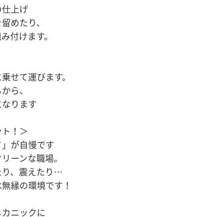
の仕上げ
を留めたり、
組み付けます。
に乗せて運びます。
るから、
になります
ント！＞
さ」が自慢です
クリーンな職場。
たり、震えたり…
は無縁の環境です！
メカニックに