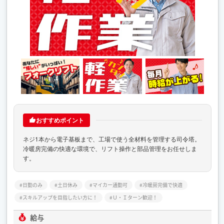
おすすめポイント
ネジ1本から電子基板まで、工場で使う全材料を管理する司令塔。
冷暖房完備の快適な環境で、リフト操作と部品管理をお任せしま
す。
日勤のみ
土日休み
マイカー通勤可
冷暖房完備で快適
スキルアップを目指したい方に！
Ｕ・Ｉターン歓迎！
給与