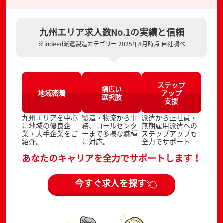
九州エリア求人数No.1の実績と信頼
※indeed派遣製造カテゴリー 2025年8月時点 自社調べ
ステップ
幅広い
地域密着
アップ
選択肢
支援
九州エリアを中心
製造・物流から事
派遣から正社員・
に地域の優良企
務、コールセンタ
無期雇用派遣への
業・大手企業をご
ーまで多様な職種
ステップアップも
紹介。
に対応。
全力でサポート
あなたのキャリアを全力でサポートします！
今すぐ求人を探す