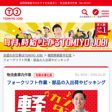
福岡県朝倉市のおすすめ派遣求人：物流倉庫内作業（No.8636）
お仕事検索
カンタン登録
派遣なら毎月時給が上がるトミヨジョブ
※Indeed 派遣製造カテゴリー 2025年8月 自社調べ
派遣のお仕事はTOMIYO JOB!
福岡県朝倉市石成
フォークリフト作業・部品の入出荷やピッキング
物流倉庫内作業
No. 8636 / 2026.03.30
有期派遣社員
フォークリフト作業・部品の入出荷やピッキング