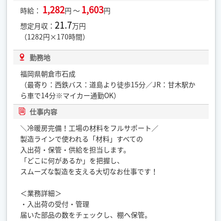
1,282
1,603
時給：
円 ～
円
21.7
想定月収：
万円
（1282円×170時間）
勤務地
福岡県朝倉市石成
（最寄り：西鉄バス：道島より徒歩15分／JR：甘木駅か
ら車で14分※マイカー通勤OK）
仕事内容
＼冷暖房完備！工場の材料をフルサポート／
製造ラインで使われる「材料」すべての
入出荷・保管・供給を担当します。
「どこに何があるか」を把握し、
スムーズな製造を支える大切なお仕事です！
＜業務詳細＞
・入出荷の受付・管理
届いた部品の数をチェックし、棚へ保管。