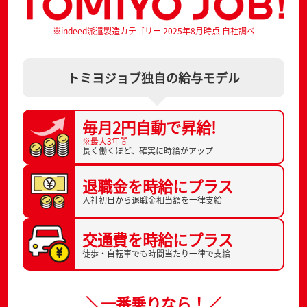
※indeed派遣製造カテゴリー 2025年8月時点 自社調べ
トミヨジョブ独自の給与モデル
毎月2円自動で
昇給!
※最大3年間
長く働くほど、
確実に時給がアップ
退職金を
時給にプラス
入社初日から
退職金相当額を一律支給
交通費を
時給にプラス
徒歩・自転車でも
時間当たり一律で支給
＼一番乗りなら！／