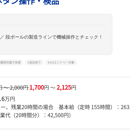
ボタン操作・検品
／ 段ボールの製造ラインで機械操作とチェック！
冷暖房完備で快適
送迎あり
1stエントリー対象
1,700
2,125
円 ～ 2,000円
円 ～
円
.6
万円
リー、残業20時間の場合 基本給（定時 155時間）：26
，残業代（20時間分）：42,500円）