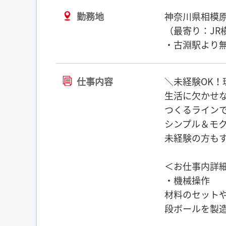
勤務地
神奈川県相模
（最寄り：JR
・古淵駅より無
仕事内容
＼未経験OK！
生活に欠かせ
つくるライン
シンプル＆モ
未経験の方も
＜お仕事内詳
・機械操作
材料のセット
段ボールを製