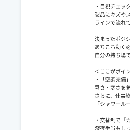
・目視チェッ
製品にキズや
ラインで流れ
決まったポジ
あちこち動く
自分の持ち場
＜ここがポイ
・「空調完備」
暑さ・寒さを
さらに、仕事
「シャワール
・交替制で「
深夜手当もし