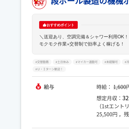
段ボール製造の機械
おすすめポイント
＼送迎あり、空調完備＆シャワー利用OK！
モクモク作業×交替制で効率よく稼げる！
交替勤務
土日休み
マイカー通勤可
未経験可
Ｕ・Ｉターン歓迎！
給与
時給：
1,600
32
想定月収：
（1stエント
25,500円 