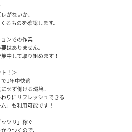
ク
ズレがないか、
てくるものを確認します。
ションでの作業
必要はありません。
で集中して取り組めます！
ント！＞
で1年中快適
気にせず働ける環境。
終わりにリフレッシュできる
ーム」も利用可能です！
ガッツリ」稼ぐ
っかりつくので、