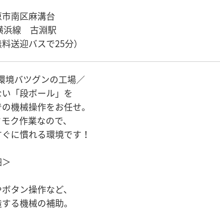
原市南区麻溝台
横浜線 古淵駅
料送迎バスで25分）
環境バツグンの工場／
ない「段ボール」を
での機械操作をお任せ。
クモク作業なので、
すぐに慣れる環境です！
細＞
やボタン操作など、
造する機械の補助。