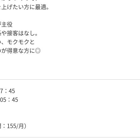
を上げたい方に最適。
が主役
係や接客はなし。
い、モクモクと
のが得意な方に◎
7：45
05：45
）
：155/月）