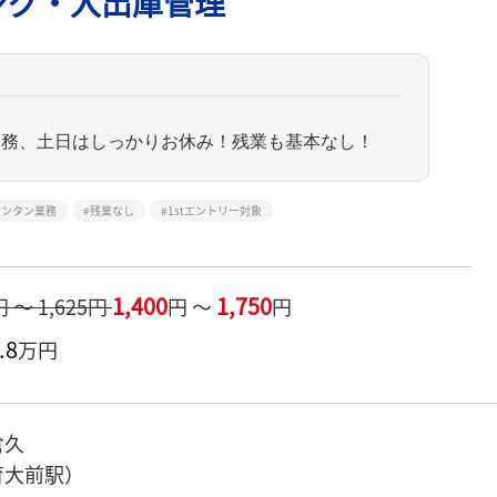
ング・入出庫管理
勤務、土日はしっかりお休み！残業も基本なし！
カンタン業務
残業なし
1stエントリー対象
1,400
1,750
円 ～ 1,625円
円 ～
円
.8
万円
倉久
育大前駅）