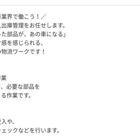
車業界で働こう！／
入出庫管理をお任せします。
った部品が、あの車になる」
ク感を感じられる、
の物流ワークです！
】
作業
て、必要な部品を
くる作業です。
受入や、
チェックなどを行います。