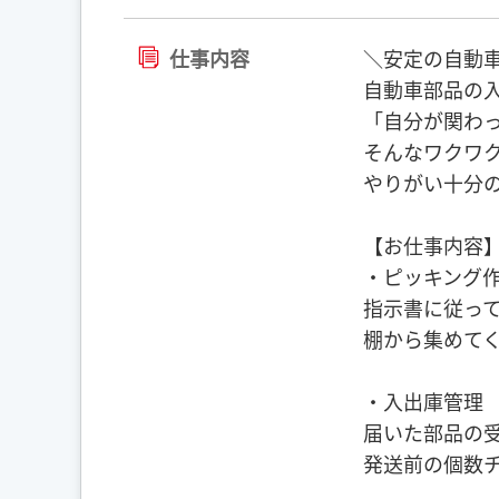
仕事内容
＼安定の自動
自動車部品の
「自分が関わ
そんなワクワ
やりがい十分
【お仕事内容
・ピッキング
指示書に従っ
棚から集めて
・入出庫管理
届いた部品の
発送前の個数