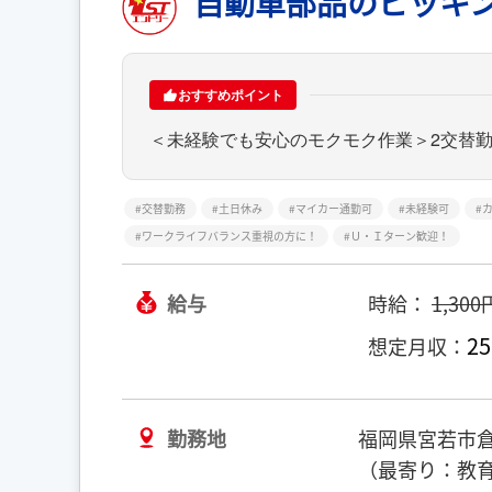
自動車部品のピッキ
おすすめポイント
＜未経験でも安心のモクモク作業＞2交替
交替勤務
土日休み
マイカー通勤可
未経験可
ワークライフバランス重視の方に！
Ｕ・Ｉターン歓迎！
給与
時給：
1,300
25
想定月収：
勤務地
福岡県宮若市
（最寄り：教