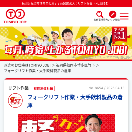
福岡県福岡市博多区のおすすめ派遣求人：リフト作業（No.8654）
お仕事検索
カンタン登録
派遣なら毎月時給が上がるトミヨジョブ
※Indeed 派遣製造カテゴリー 2025年8月 自社調べ
派遣のお仕事はTOMIYO JOB!
福岡県福岡市博多区竹下
フォークリフト作業・大手飲料製品の倉庫
リフト作業
No. 8654 / 2026.04.13
有期派遣社員
フォークリフト作業・大手飲料製品の倉
庫