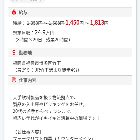
給与
1,450
1,813
時給：
1,350円 ～ 1,688円
円 ～
円
24.9
想定月収：
万円
（8時間×20日∔残業20時間）
勤務地
福岡県福岡市博多区竹下
（最寄り：JR竹下駅より徒歩4分）
仕事内容
大手飲料製品を扱う物流拠点で、
製品の入出庫やピッキングをお任せ。
20代の若手からベテランまで、
幅広い年代がイキイキと活躍中の職場です！
【お仕事内容】
フォークリフト作業（カウンターメイン）