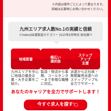
※内容は案件ごとによって異なります。
詳細は応募時にお問い合わせください。
九州エリア求人数No.1の実績と信頼
※indeed派遣製造カテゴリー 2025年8月時点 自社調べ
ステップ
幅広い
地域密着
アップ
選択肢
支援
九州エリアを中心
製造・物流から事
派遣から正社員・
に地域の優良企
務、コールセンタ
無期雇用派遣への
業・大手企業をご
ーまで多様な職種
ステップアップも
紹介。
に対応。
全力でサポート
あなたのキャリアを全力でサポートします！
今すぐ求人を探す