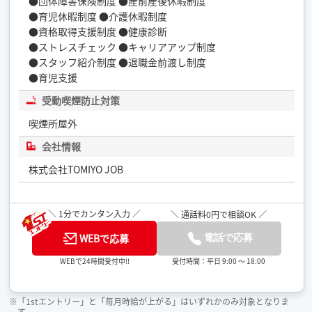
●団体障害保険制度 ●産前産後休暇制度
●育児休暇制度 ●介護休暇制度
●資格取得支援制度 ●健康診断
●ストレスチェック ●キャリアアップ制度
●スタッフ紹介制度 ●退職金前渡し制度
●育児支援
受動喫煙防止対策
喫煙所屋外
会社情報
株式会社TOMIYO JOB
＼ 1分でカンタン入力 ／
＼ 通話料0円で相談OK ／
WEBで応募
電話で応募
受付時間：平日 9:00 ～ 18:00
WEBで24時間受付中!!
※「1stエントリー」と「毎月時給が上がる」はいずれかのみ対象となりま
す。