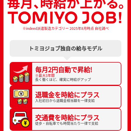
※indeed派遣製造カテゴリー 2025年8月時点 自社調べ
トミヨジョブ独自の給与モデル
毎月2円自動で
昇給!
※最大3年間
長く働くほど、
確実に時給がアップ
退職金を
時給にプラス
入社初日から
退職金相当額を一律支給
交通費を
時給にプラス
徒歩・自転車でも
時間当たり一律で支給