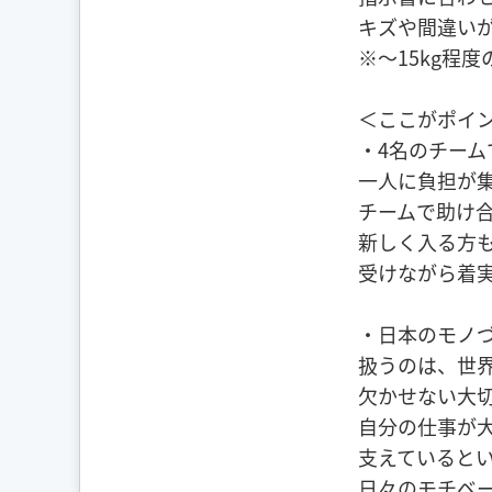
キズや間違い
※〜15kg程
＜ここがポイ
・4名のチーム
一人に負担が
チームで助け
新しく入る方
受けながら着
・日本のモノ
扱うのは、世
欠かせない大
自分の仕事が
支えていると
日々のモチベ