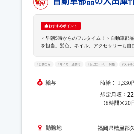
自動車部品の入出庫
おすすめポイント
＜早朝5時からのフルタイム！＞自動車部
を担当。髪色、ネイル、アクセサリーも自
日勤のみ
マイカー通勤可
1stエントリー対象
スキル
給与
時給：
1,330
22
想定月収：
（8時間×20
勤務地
福岡県糟屋郡