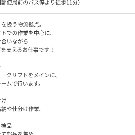
郵便局前のバス停より徒歩11分）
」を扱う物流拠点。
フトでの作業を中心に、
け合いながら
荷を支えるお仕事です！
＞
ォークリフトをメインに、
チームで行います。
分け
格納や仕分け作業。
・検品
せて部品を集め、