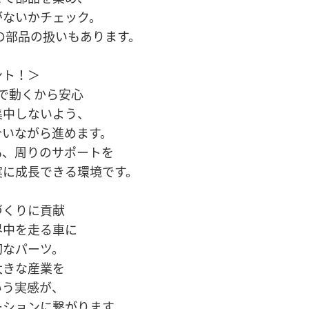
がないかチェック。
度の部品の扱いもあります。
ント！＞
で動くから安心
集中しないよう、
合いながら進めます。
も、周りのサポートを
実に成長できる環境です。
づくりに貢献
界中を走る車に
切なパーツ。
大きな産業を
いう実感が、
ーションに繋がります。