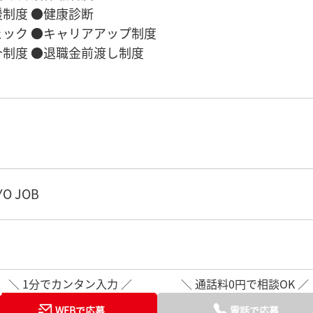
制度 ●健康診断
ック ●キャリアアップ制度
制度 ●退職金前渡し制度
O JOB
＼ 1分でカンタン入力 ／
＼ 通話料0円で相談OK ／
WEBで応募
電話で応募