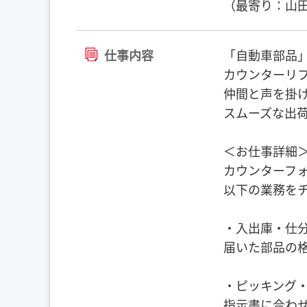
（最寄り：山田
仕事内容
「自動車部品
カウンターリ
仲間と声を掛
スムーズな出
＜お仕事詳細
カウンターフ
以下の業務を
・入出庫・仕
届いた部品の
・ピッキング
指示書に合わ