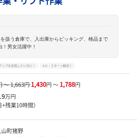
作業・リフト作業
品を扱う倉庫で、入出庫からピッキング、検品まで
由！男女活躍中！
アップを目指したい方に！
Ｕ・Ｉターン歓迎！
1,430
1,788
円 ～ 1,663円
円 ～
円
.9
万円
日+残業10時間）
久山町猪野