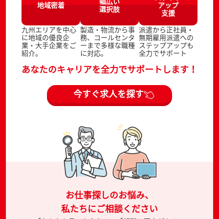
幅広い
地域密着
アップ
選択肢
支援
九州エリアを中心
製造・物流から事
派遣から正社員・
に地域の優良企
務、コールセンタ
無期雇用派遣への
業・大手企業をご
ーまで多様な職種
ステップアップも
紹介。
に対応。
全力でサポート
あなたのキャリアを全力でサポートします！
今すぐ求人を探す
お仕事探しのお悩み、
私たちにご相談ください