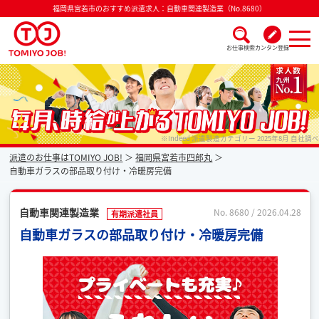
福岡県宮若市のおすすめ派遣求人：自動車関連製造業（No.8680）
お仕事検索
カンタン登録
派遣なら毎月時給が上がるトミヨジョブ
※Indeed 派遣製造カテゴリー 2025年8月 自社調べ
派遣のお仕事はTOMIYO JOB!
福岡県宮若市四郎丸
自動車ガラスの部品取り付け・冷暖房完備
自動車関連製造業
No. 8680 / 2026.04.28
有期派遣社員
自動車ガラスの部品取り付け・冷暖房完備