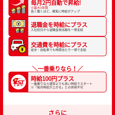
毎月2円自動で
昇給!
※最大3年間
長く働くほど、
確実に時給がアップ
退職金を
時給にプラス
入社初日から
退職金相当額を一律支給
交通費を
時給にプラス
徒歩・自転車でも
時間当たり一律で支給
＼一番乗りなら！／
時給100円プラス
一番乗りなら通常よりも高い時給でスタート
※「毎月時給が上がる」との併用不可
さらに