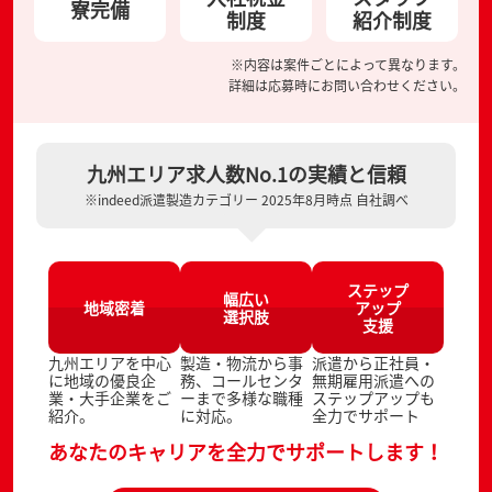
寮完備
制度
紹介制度
※内容は案件ごとによって異なります。
詳細は応募時にお問い合わせください。
九州エリア求人数No.1の実績と信頼
※indeed派遣製造カテゴリー 2025年8月時点 自社調べ
ステップ
幅広い
地域密着
アップ
選択肢
支援
九州エリアを中心
製造・物流から事
派遣から正社員・
に地域の優良企
務、コールセンタ
無期雇用派遣への
業・大手企業をご
ーまで多様な職種
ステップアップも
紹介。
に対応。
全力でサポート
あなたのキャリアを全力でサポートします！