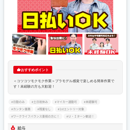
おすすめポイント
＜コツコツモクモク作業＞プラモデル感覚で楽しめる簡単作業で
す！未経験の方も大歓迎！
日勤のみ
土日祝休み
マイカー通勤可
未経験可
カンタン業務
残業なし
1stエントリー対象
ワークライフバランス重視の方に！
Ｕ・Ｉターン歓迎！
給与