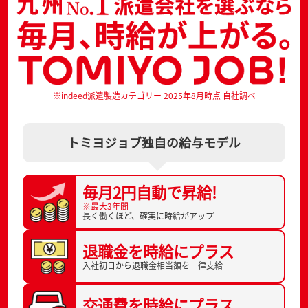
※indeed派遣製造カテゴリー 2025年8月時点 自社調べ
トミヨジョブ独自の給与モデル
毎月2円自動で
昇給!
※最大3年間
長く働くほど、
確実に時給がアップ
退職金を
時給にプラス
入社初日から
退職金相当額を一律支給
交通費を
時給にプラス