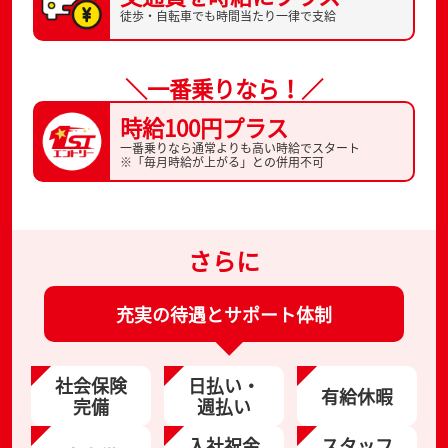
徒歩・自転車でも
時間当たり一律で支給
＼一番乗りなら！／
時給100円プラス
一番乗りなら通常よりも高い時給でスタート
※「毎月時給が上がる」との併用不可
さらに
充実の待遇とサポート体制
社会保険
日払い・
有給休暇
完備
週払い
入社祝金
スタッフ