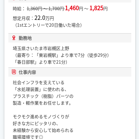
1,460
1,825
時給：
1,360円 ～ 1,700円
円 ～
円
22.0
想定月収：
万円
（1stエントリーで20日働いた場合）
勤務地
埼玉県さいたま市岩槻区上野
（最寄り：「東岩槻駅」より車で7分（徒歩29分）
「春日部駅」より車で21分）
仕事内容
社会インフラを支えている
「水処理装置」に使われる、
プラスチック（樹脂）パーツの
製造・軽作業をお任せします。
モクモク進めるモノづくりが
好きな方にピッタリの、
未経験から安心して始められる
職場環境です◎