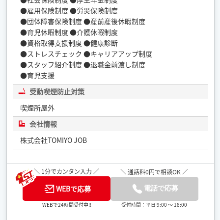
●雇用保険制度 ●労災保険制度
●団体障害保険制度 ●産前産後休暇制度
●育児休暇制度 ●介護休暇制度
●資格取得支援制度 ●健康診断
●ストレスチェック ●キャリアアップ制度
●スタッフ紹介制度 ●退職金前渡し制度
●育児支援
受動喫煙防止対策
喫煙所屋外
会社情報
株式会社TOMIYO JOB
＼ 1分でカンタン入力 ／
＼ 通話料0円で相談OK ／
WEBで応募
電話で応募
受付時間：平日 9:00 ～ 18:00
WEBで24時間受付中!!