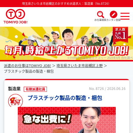
埼玉県さいたま市岩槻区のおすすめ派遣求人：製造業（No.8726）
お仕事検索
カンタン登録
派遣なら毎月時給が上がるトミヨジョブ
※Indeed 派遣製造カテゴリー 2025年8月 自社調べ
派遣のお仕事はTOMIYO JOB!
埼玉県さいたま市岩槻区上野
プラスチック製品の製造・梱包
製造業
No. 8726 / 2026.06.16
有期派遣社員
プラスチック製品の製造・梱包