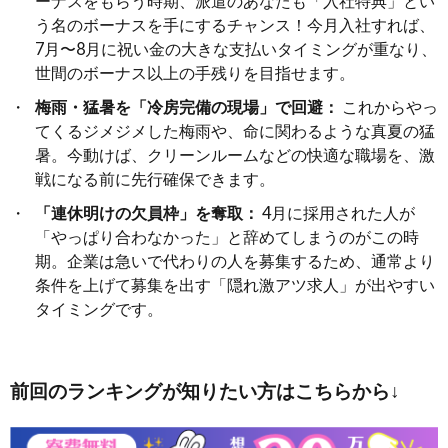
ーナスをもらう時期、派遣のあなたも「入社特典」とい
う名のボーナスを手にするチャンス！今月入社すれば、
7月〜8月に祝い金の大きな支払いタイミングが重なり、
世間のボーナス以上の手残りを目指せます。
梅雨・猛暑を「冷房完備の現場」で回避：
これからやっ
てくるジメジメした梅雨や、命に関わるような真夏の猛
暑。今動けば、クリーンルームなどの快適な職場を、激
戦になる前に先行確保できます。
「連休明けの欠員枠」を奪取：
4月に採用された人が
「やっぱり合わなかった」と辞めてしまうのがこの時
期。企業は急いで代わりの人を募集するため、通常より
条件を上げて募集を出す「隠れ激アツ求人」が出やすい
タイミングです。
前回のランキングが知りたい方はこちらから↓