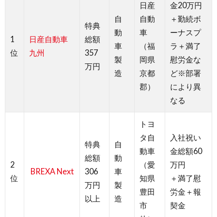
日産
金20万円
自
自動
＋勤続ボ
特典
動
車
ーナスプ
1
日産自動車
総額
車
（福
ラ＋満了
位
九州
357
製
岡県
慰労金な
万円
造
京都
ど※部署
郡）
により異
なる
トヨ
タ自
入社祝い
特典
自
動車
金総額60
総額
動
2
（愛
万円
BREXA Next
306
車
位
知県
＋満了慰
万円
製
豊田
労金＋報
以上
造
市
契金