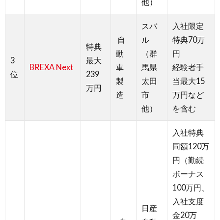
他）
スバ
入社限定
自
ル
特典70万
特典
動
（群
円
3
最大
BREXA Next
車
馬県
経験者手
位
239
製
太田
当最大15
万円
造
市
万円など
他）
を含む
入社特典
同額120万
円（勤続
ボーナス
100万円、
入社支度
日産
金20万