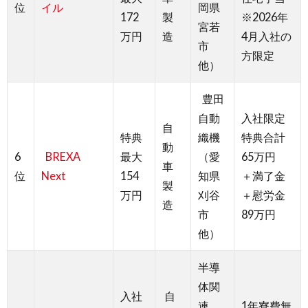
位
イル
岡県
172
製
※2026年
宮若
万円
造
4月入社の
市
方限定
他）
豊田
自動
入社限定
自
特典
織機
特典合計
動
6
BREXA
最大
（愛
65万円
車
位
Next
154
知県
＋満了金
製
万円
刈谷
＋慰労金
造
市
89万円
他）
半導
体関
入社
自
連
1年寮費無