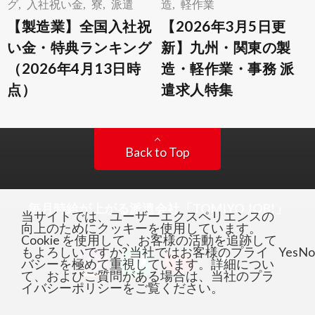
グ
,
入社祝い金
,
寮
,
派遣
造
,
軽作業
【製造業】全国入社祝
【2026年3月5日更
い金・特典ランキング
新】九州・関東の製
（2026年4月13日時
造・軽作業・事務 派
点）
遣求人特集
Back to Top
毎月時給が上がる派遣会社「TOMIYO JOB!」
当サイトでは、ユーザーエクスペリエンスの
向上のためにクッキーを使用しています。
Cookie を使用して、お客様の活動を追跡して
もよろしいですか? 当社ではお客様のプライ
Yes
No
バシーを極めて重視しています。詳細につい
て、およびご質問がある場合は、当社のプラ
イバシーポリシーをご覧ください。