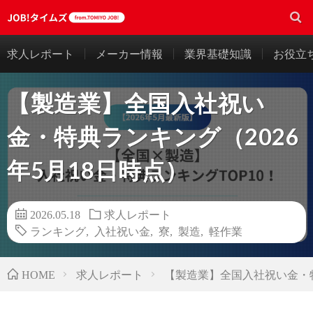
求人レポート
メーカー情報
業界基礎知識
お役立
【製造業】全国入社祝い
金・特典ランキング（2026
年5月18日時点）
2026.05.18
求人レポート
ランキング
,
入社祝い金
,
寮
,
製造
,
軽作業
求人レポート
【製造業】全国入社祝い金・特
HOME