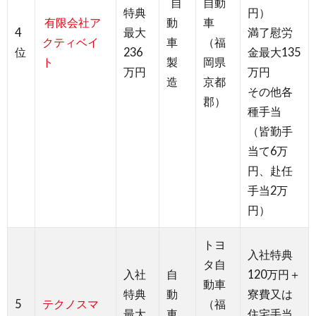
自
自動
特典
円）
有限会社ア
動
車
4
最大
満了慰労
クティベイ
車
（福
位
236
金最大135
ト
製
岡県
万円
万円
造
京都
その他各
郡）
種手当
（皆勤手
当て6万
円、赴任
手当2万
円）
トヨ
入社特典
タ自
入社
自
120万円＋
動車
特典
動
寮費又は
5
テクノスマ
（福
最大
車
住宅手当