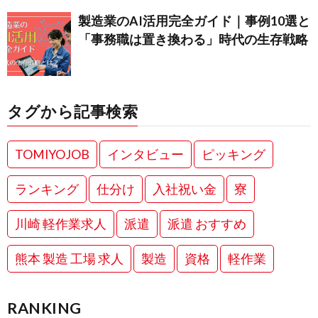
製造業のAI活用完全ガイド｜事例10選と
「事務職は置き換わる」時代の生存戦略
タグから記事検索
TOMIYOJOB
インタビュー
ピッキング
ランキング
仕分け
入社祝い金
寮
川崎 軽作業求人
派遣
派遣 おすすめ
熊本 製造 工場 求人
製造
資格
軽作業
RANKING