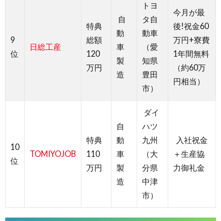
トヨ
今月が最
自
タ自
特典
後!祝金60
動
動車
9
総額
万円+寮費
日総工産
車
（愛
位
120
1年間無料
製
知県
万円
（約60万
造
豊田
円相当）
市）
ダイ
自
ハツ
特典
動
九州
入社祝金
10
TOMIYOJOB
110
車
（大
＋生産協
位
万円
製
分県
力御礼金
造
中津
市）