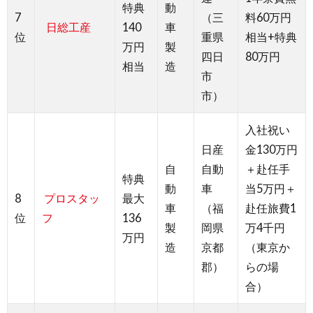
特典
動
7
（三
料60万円
日総工産
140
車
位
重県
相当+特典
万円
製
四日
80万円
相当
造
市
市）
入社祝い
日産
金130万円
自
自動
＋赴任手
特典
動
車
当5万円＋
8
プロスタッ
最大
車
（福
赴任旅費1
位
フ
136
製
岡県
万4千円
万円
造
京都
（東京か
郡）
らの場
合）