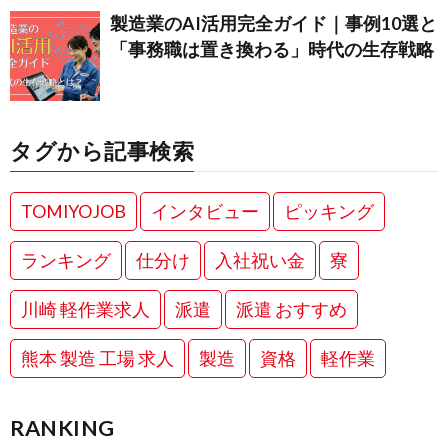
製造業のAI活用完全ガイド｜事例10選と
「事務職は置き換わる」時代の生存戦略
タグから記事検索
TOMIYOJOB
インタビュー
ピッキング
ランキング
仕分け
入社祝い金
寮
川崎 軽作業求人
派遣
派遣 おすすめ
熊本 製造 工場 求人
製造
資格
軽作業
RANKING