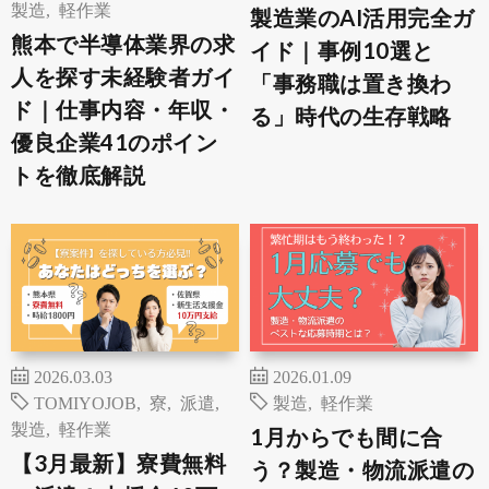
製造
,
軽作業
製造業のAI活用完全ガ
熊本で半導体業界の求
イド｜事例10選と
人を探す未経験者ガイ
「事務職は置き換わ
ド｜仕事内容・年収・
る」時代の生存戦略
優良企業41のポイン
トを徹底解説
2026.03.03
2026.01.09
TOMIYOJOB
,
寮
,
派遣
,
製造
,
軽作業
製造
,
軽作業
1月からでも間に合
【3月最新】寮費無料
う？製造・物流派遣の