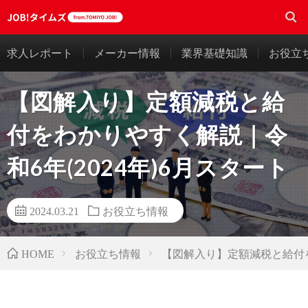
求人レポート
メーカー情報
業界基礎知識
お役立
【図解入り】定額減税と給
付をわかりやすく解説｜令
和6年(2024年)6月スタート
2024.03.21
お役立ち情報
お役立ち情報
【図解入り】定額減税と給付を
HOME