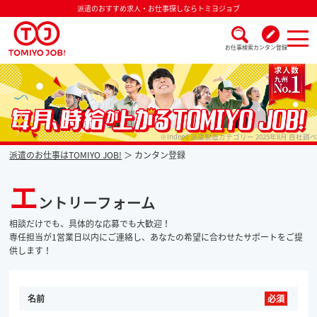
派遣のおすすめ求人・お仕事探しならトミヨジョブ
お仕事検索
カンタン登録
派遣なら毎月時給が上がるトミヨジョブ
※Indeed 派遣製造カテゴリー 2025年8月 自社調べ
派遣のお仕事はTOMIYO JOB!
カンタン登録
エ
ントリーフォーム
相談だけでも、具体的な応募でも大歓迎！
専任担当が1営業日以内にご連絡し、あなたの希望に合わせたサポートをご提
供します！
名前