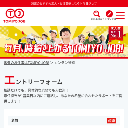
派遣のおすすめ求人・お仕事探しならトミヨジョブ
お仕事検索
カンタン登録
派遣なら毎月時給が上がるトミヨジョブ
※Indeed 派遣製造カテゴリー 2025年8月 自社調べ
派遣のお仕事はTOMIYO JOB!
カンタン登録
エ
ントリーフォーム
相談だけでも、具体的な応募でも大歓迎！
専任担当が1営業日以内にご連絡し、あなたの希望に合わせたサポートをご提
供します！
名前