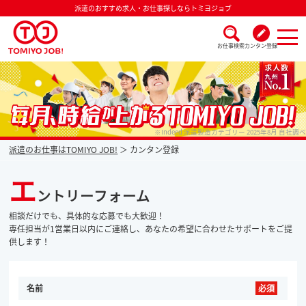
派遣のおすすめ求人・お仕事探しならトミヨジョブ
お仕事検索
カンタン登録
派遣なら毎月時給が上がるトミヨジョブ
※Indeed 派遣製造カテゴリー 2025年8月 自社調べ
派遣のお仕事はTOMIYO JOB!
カンタン登録
エ
ントリーフォーム
相談だけでも、具体的な応募でも大歓迎！
専任担当が1営業日以内にご連絡し、あなたの希望に合わせたサポートをご提
供します！
名前