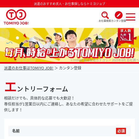
派遣のおすすめ求人・お仕事探しならトミヨジョブ
お仕事検索
カンタン登録
派遣なら毎月時給が上がるトミヨジョブ
※Indeed 派遣製造カテゴリー 2025年8月 自社調べ
派遣のお仕事はTOMIYO JOB!
カンタン登録
エ
ントリーフォーム
相談だけでも、具体的な応募でも大歓迎！
専任担当が1営業日以内にご連絡し、あなたの希望に合わせたサポートをご提
供します！
名前