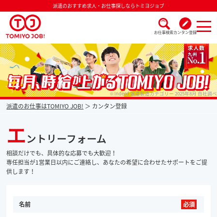
派遣のおすすめ求人・お仕事探しならトミヨジョブ
お仕事検索
カンタン登録
派遣なら毎月時給が上がるトミヨジョブ
※Indeed 派遣製造カテゴリー 2025年8月 自社調べ
派遣のお仕事はTOMIYO JOB!
カンタン登録
エ
ントリーフォーム
相談だけでも、具体的な応募でも大歓迎！
専任担当が1営業日以内にご連絡し、あなたの希望に合わせたサポートをご提
供します！
名前