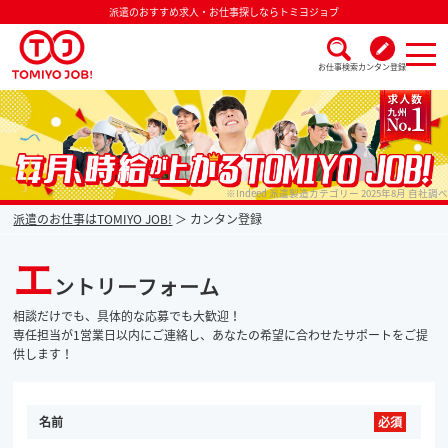
派遣のおすすめ求人・お仕事探しならトミヨジョブ
お仕事検索
カンタン登録
派遣なら毎月時給が上がるトミヨジョブ
※Indeed 派遣製造カテゴリー 2025年8月 自社調べ
派遣のお仕事はTOMIYO JOB!
カンタン登録
エ
ントリーフォーム
相談だけでも、具体的な応募でも大歓迎！
専任担当が1営業日以内にご連絡し、あなたの希望に合わせたサポートをご提
供します！
名前