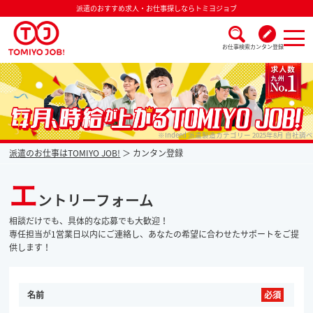
派遣のおすすめ求人・お仕事探しならトミヨジョブ
お仕事検索
カンタン登録
派遣なら毎月時給が上がるトミヨジョブ
※Indeed 派遣製造カテゴリー 2025年8月 自社調べ
派遣のお仕事はTOMIYO JOB!
カンタン登録
エ
ントリーフォーム
相談だけでも、具体的な応募でも大歓迎！
専任担当が1営業日以内にご連絡し、あなたの希望に合わせたサポートをご提
供します！
名前