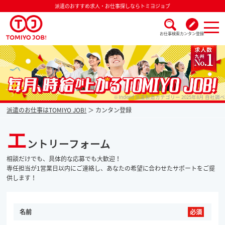
派遣のおすすめ求人・お仕事探しならトミヨジョブ
お仕事検索
カンタン登録
派遣なら毎月時給が上がるトミヨジョブ
※Indeed 派遣製造カテゴリー 2025年8月 自社調べ
派遣のお仕事はTOMIYO JOB!
カンタン登録
エ
ントリーフォーム
相談だけでも、具体的な応募でも大歓迎！
専任担当が1営業日以内にご連絡し、あなたの希望に合わせたサポートをご提
供します！
名前