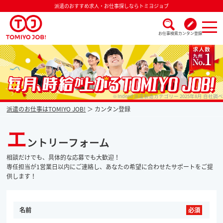
派遣のおすすめ求人・お仕事探しならトミヨジョブ
お仕事検索
カンタン登録
派遣なら毎月時給が上がるトミヨジョブ
※Indeed 派遣製造カテゴリー 2025年8月 自社調べ
派遣のお仕事はTOMIYO JOB!
カンタン登録
エ
ントリーフォーム
相談だけでも、具体的な応募でも大歓迎！
専任担当が1営業日以内にご連絡し、あなたの希望に合わせたサポートをご提
供します！
名前