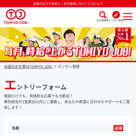
派遣のおすすめ求人・お仕事探しならトミヨジョブ
お仕事検索
カンタン登録
派遣なら毎月時給が上がるトミヨジョブ
※Indeed 派遣製造カテゴリー 2025年8月 自社調べ
派遣のお仕事はTOMIYO JOB!
カンタン登録
エ
ントリーフォーム
相談だけでも、具体的な応募でも大歓迎！
専任担当が1営業日以内にご連絡し、あなたの希望に合わせたサポートをご提
供します！
名前