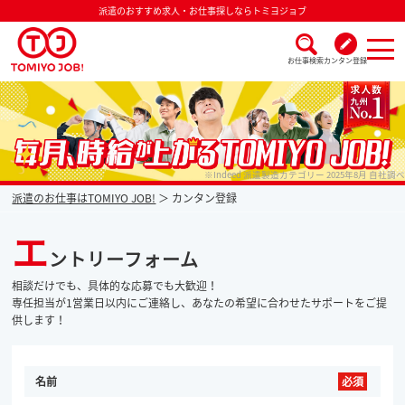
派遣のおすすめ求人・お仕事探しならトミヨジョブ
お仕事検索
カンタン登録
派遣なら毎月時給が上がるトミヨジョブ
※Indeed 派遣製造カテゴリー 2025年8月 自社調べ
派遣のお仕事はTOMIYO JOB!
カンタン登録
エ
ントリーフォーム
相談だけでも、具体的な応募でも大歓迎！
専任担当が1営業日以内にご連絡し、あなたの希望に合わせたサポートをご提
供します！
名前