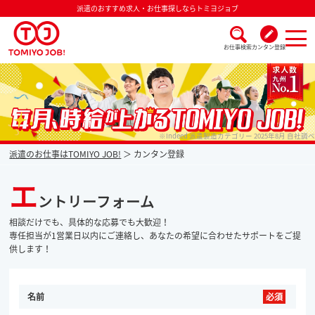
派遣のおすすめ求人・お仕事探しならトミヨジョブ
お仕事検索
カンタン登録
派遣なら毎月時給が上がるトミヨジョブ
※Indeed 派遣製造カテゴリー 2025年8月 自社調べ
派遣のお仕事はTOMIYO JOB!
カンタン登録
エ
ントリーフォーム
相談だけでも、具体的な応募でも大歓迎！
専任担当が1営業日以内にご連絡し、あなたの希望に合わせたサポートをご提
供します！
名前