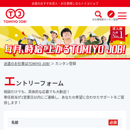
派遣のおすすめ求人・お仕事探しならトミヨジョブ
お仕事検索
カンタン登録
派遣なら毎月時給が上がるトミヨジョブ
※Indeed 派遣製造カテゴリー 2025年8月 自社調べ
派遣のお仕事はTOMIYO JOB!
カンタン登録
エ
ントリーフォーム
相談だけでも、具体的な応募でも大歓迎！
専任担当が1営業日以内にご連絡し、あなたの希望に合わせたサポートをご提
供します！
名前