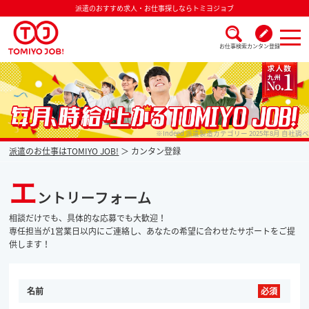
派遣のおすすめ求人・お仕事探しならトミヨジョブ
お仕事検索
カンタン登録
派遣なら毎月時給が上がるトミヨジョブ
※Indeed 派遣製造カテゴリー 2025年8月 自社調べ
派遣のお仕事はTOMIYO JOB!
カンタン登録
エ
ントリーフォーム
相談だけでも、具体的な応募でも大歓迎！
専任担当が1営業日以内にご連絡し、あなたの希望に合わせたサポートをご提
供します！
名前