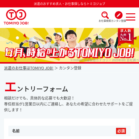
派遣のおすすめ求人・お仕事探しならトミヨジョブ
お仕事検索
カンタン登録
派遣なら毎月時給が上がるトミヨジョブ
※Indeed 派遣製造カテゴリー 2025年8月 自社調べ
派遣のお仕事はTOMIYO JOB!
カンタン登録
エ
ントリーフォーム
相談だけでも、具体的な応募でも大歓迎！
専任担当が1営業日以内にご連絡し、あなたの希望に合わせたサポートをご提
供します！
名前