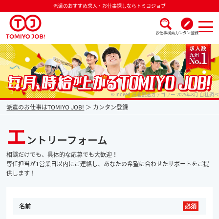
派遣のおすすめ求人・お仕事探しならトミヨジョブ
お仕事検索
カンタン登録
派遣なら毎月時給が上がるトミヨジョブ
※Indeed 派遣製造カテゴリー 2025年8月 自社調べ
派遣のお仕事はTOMIYO JOB!
カンタン登録
エ
ントリーフォーム
相談だけでも、具体的な応募でも大歓迎！
専任担当が1営業日以内にご連絡し、あなたの希望に合わせたサポートをご提
供します！
名前