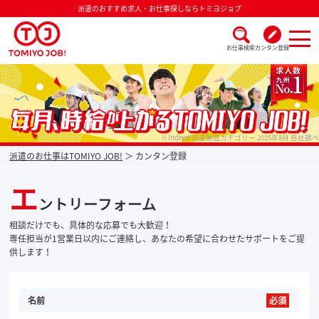
派遣のおすすめ求人・お仕事探しならトミヨジョブ
お仕事検索
カンタン登録
派遣なら毎月時給が上がるトミヨジョブ
※Indeed 派遣製造カテゴリー 2025年8月 自社調べ
派遣のお仕事はTOMIYO JOB!
カンタン登録
エ
ントリーフォーム
相談だけでも、具体的な応募でも大歓迎！
専任担当が1営業日以内にご連絡し、あなたの希望に合わせたサポートをご提
供します！
名前