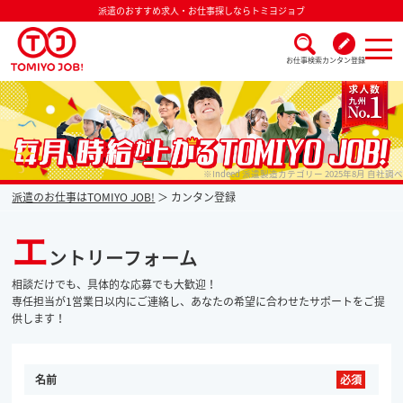
派遣のおすすめ求人・お仕事探しならトミヨジョブ
お仕事検索
カンタン登録
派遣なら毎月時給が上がるトミヨジョブ
※Indeed 派遣製造カテゴリー 2025年8月 自社調べ
派遣のお仕事はTOMIYO JOB!
カンタン登録
エ
ントリーフォーム
相談だけでも、具体的な応募でも大歓迎！
専任担当が1営業日以内にご連絡し、あなたの希望に合わせたサポートをご提
供します！
名前