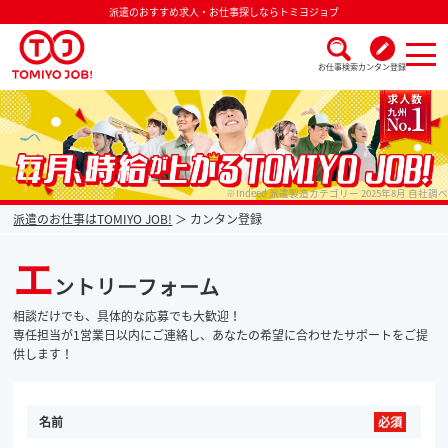
派遣のおすすめ求人・お仕事探しならトミヨジョブ
お仕事検索
カンタン登録
派遣なら毎月時給が上がるトミヨジョブ
※Indeed 派遣製造カテゴリー 2025年8月 自社調べ
派遣のお仕事はTOMIYO JOB!
カンタン登録
エ
ントリーフォーム
相談だけでも、具体的な応募でも大歓迎！
専任担当が1営業日以内にご連絡し、あなたの希望に合わせたサポートをご提
供します！
名前