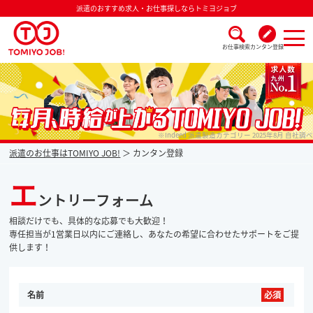
派遣のおすすめ求人・お仕事探しならトミヨジョブ
お仕事検索
カンタン登録
派遣なら毎月時給が上がるトミヨジョブ
※Indeed 派遣製造カテゴリー 2025年8月 自社調べ
派遣のお仕事はTOMIYO JOB!
カンタン登録
エ
ントリーフォーム
相談だけでも、具体的な応募でも大歓迎！
専任担当が1営業日以内にご連絡し、あなたの希望に合わせたサポートをご提
供します！
名前