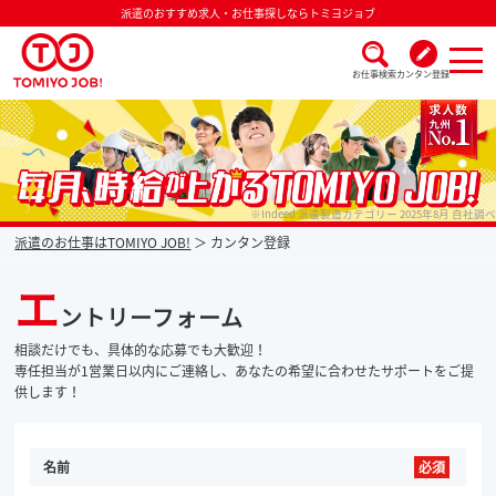
派遣のおすすめ求人・お仕事探しならトミヨジョブ
お仕事検索
カンタン登録
派遣なら毎月時給が上がるトミヨジョブ
※Indeed 派遣製造カテゴリー 2025年8月 自社調べ
派遣のお仕事はTOMIYO JOB!
カンタン登録
エ
ントリーフォーム
相談だけでも、具体的な応募でも大歓迎！
専任担当が1営業日以内にご連絡し、あなたの希望に合わせたサポートをご提
供します！
名前